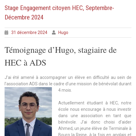
engagement
Stage Engagement citoyen HEC, Septembre-
citoyen,
Décembre 2024
1
au
27
31 décembre 2024
Hugo
juin
2025
Témoignage d’Hugo, stagiaire de
HEC à ADS
J’ai été amené à accompagner un élève en difficulté au sein de
l’association ADS dans le cadre d’une mission de bénévolat durant
4
mois.
Actuellement étudiant à HEC, notre
école nous encourage à nous investir
dans une association en tant que
bénévole. J’ai donc choisi d’aider
Ahmed, un jeune élève de Terminale à
Bourg la Reine, à la fois en anglais et