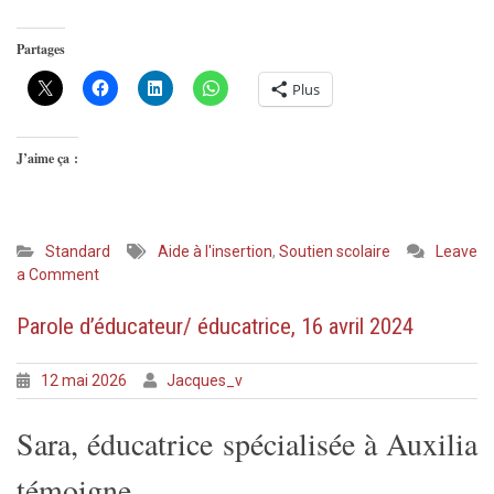
Partages
Plus
J’aime ça :
Standard
Aide à l'insertion
,
Soutien scolaire
Leave
on
a Comment
Parole
de
Parole d’éducateur/ éducatrice, 16 avril 2024
bénévole,
juin
12 mai 2026
Jacques_v
2026
Sara, éducatrice spécialisée à Auxilia
témoigne