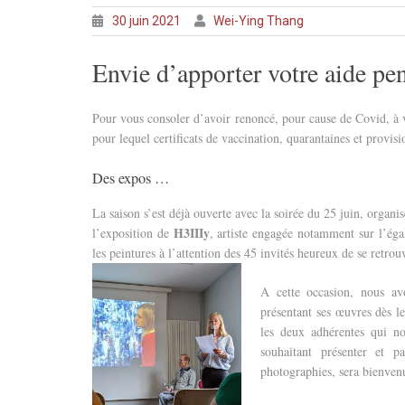
30 juin 2021
Wei-Ying Thang
Envie d’apporter votre aide pen
Pour vous consoler d’avoir renoncé, pour cause de Covid, à 
pour lequel certificats de vaccination, quarantaines et provis
Des expos …
La saison s’est déjà ouverte avec la soirée du 25 juin, organi
H3IIIy
l’exposition de
, artiste engagée notamment sur l’éga
les peintures à l’attention des 45 invités heureux de se retrou
A cette occasion, nous av
présentant ses œuvres dès le
les deux adhérentes qui nou
souhaitant présenter et p
photographies, sera bienven