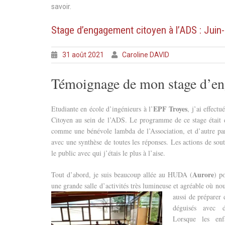
savoir.
Stage d’engagement citoyen à l’ADS : Juin-
31 août 2021
Caroline DAVID
Témoignage de mon stage d’en
EPF Troyes
Etudiante en école d’ingénieurs à l’
, j’ai effect
Citoyen au sein de l’ADS. Le programme de ce stage était d
comme une bénévole lambda de l’Association, et d’autre par
avec une synthèse de toutes les réponses. Les actions de sout
le public avec qui j’étais le plus à l’aise.
Aurore
Tout d’abord, je suis beaucoup allée au HUDA (
) p
une grande salle d’activités très lumineuse et agréable où nou
aussi de préparer 
déguisés avec d
Lorsque les enf