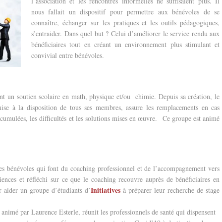
l’association
et les rencontres informelles ne suffisaient plus. Il
nous fallait un dispositif pour permettre aux bénévoles de se
connaître, échanger sur les pratiques et les outils pédagogiques,
s’entr
aider. Dans quel but ? Celui d’améliorer le service rendu aux
bénéficiaires tout en créant un environnement plus stimulant et
convivial entre bénévoles.
nt un soutien scolaire en math, physique et/ou chimie. Depuis sa création, le
se à la disposition de tous ses membres, assure les remplacements en cas
ccumulées, les difficultés et les solutions mises en œuvre. Ce groupe est animé
 les bénévoles qui font du coaching professionnel et de l’accompagnement vers
iences et réfléchi sur ce que le coaching recouvre auprès de bénéficiaires en
Initiatives
ur aider un groupe d’étudiants d’
à préparer leur recherche de stage
imé par Laurence Esterle, réunit les professionnels de santé qui dispensent