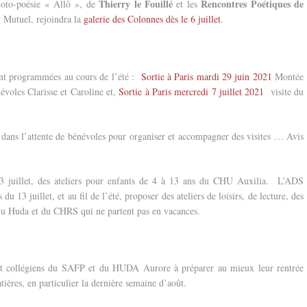
Thierry le Fouillé
Rencontres Poétiques de
photo-poésie « Allô », de
et les
t Mutuel, rejoindra la
galerie des Colonnes dès le 6 juillet
.
ont programmées au cours de l’été :
Sortie à Paris mardi 29 juin 2021
Montée
voles Clarisse et Caroline et,
Sortie à Paris mercredi 7 juillet 2021
visite du
 dans l’attente de bénévoles pour organiser et accompagner des visites … Avis
 13 juillet, des ateliers pour enfants de 4 à 13 ans du CHU Auxilia. L’ADS
du 13 juillet, et au fil de l’été, proposer des ateliers de loisirs, de lecture, des
s du Huda et du CHRS qui ne partent pas en vacances.
 et collégiens du SAFP et du HUDA Aurore à préparer au mieux leur rentrée
tières, en particulier la dernière semaine d’août.