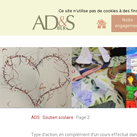
Skip
to
Ce site n'utilise pas de cookies à des fi
content
Notre
ADS
engageme
ADS
.
Soutien scolaire
.
Page 2
Type d’action, en complément d’un cours effectué dans