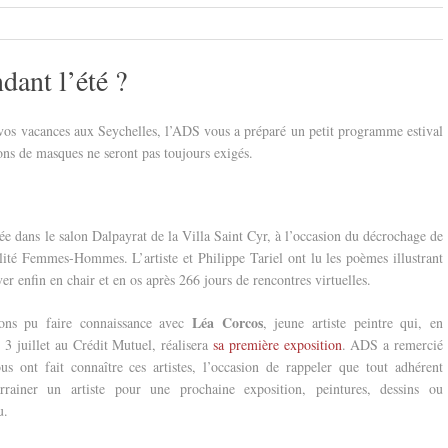
dant l’été ?
vos vacances aux Seychelles, l’ADS vous a préparé un petit programme estival
ions de masques ne seront pas toujours exigés.
sée dans le salon Dalpayrat de la Villa Saint Cyr, à l’occasion du décrochage de
lité Femmes-Hommes. L’artiste et Philippe Tariel ont lu les poèmes illustrant
ver enfin en chair et en os après 266 jours de rencontres virtuelles.
Léa Corcos
ons pu faire connaissance avec
, jeune artiste peintre qui, en
 3 juillet au Crédit Mutuel, réalisera
sa première exposition
. ADS a remercié
s ont fait connaître ces artistes, l’occasion de rappeler que tout adhérent
arrainer un artiste pour une prochaine exposition, peintures, dessins ou
u.