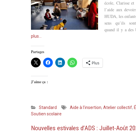
école, Clarisse et
l’aide aux devoir
HUDA, les enfants 
sens qu’ils son
quand il y a des
plus…
Partages
Plus
J’aime ça :
Standard
Aide à l'insertion
,
Atelier collectif
,
É
Soutien scolaire
Nouvelles estivales d’ADS : Juillet-Août 2