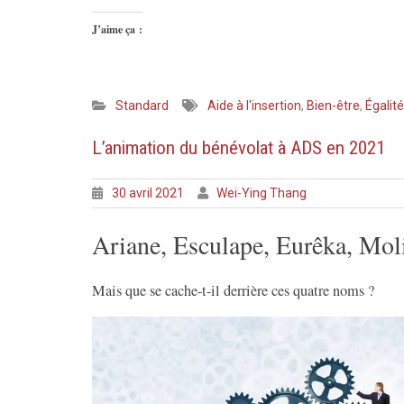
J’aime ça :
Standard
Aide à l'insertion
,
Bien-être
,
Égalit
L’animation du bénévolat à ADS en 2021
30 avril 2021
Wei-Ying Thang
Ariane, Esculape, Eurêka, Mo
Mais que se cache-t-il derrière ces quatre noms ?