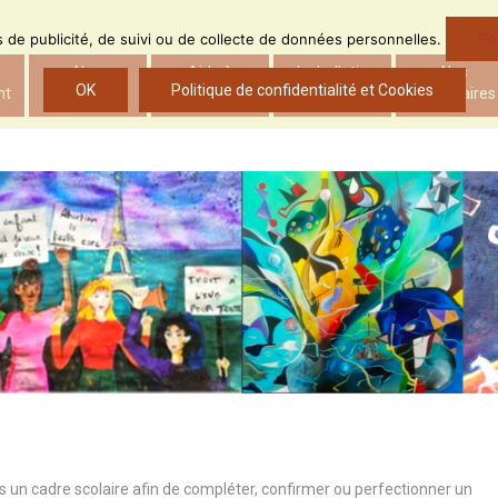
Po
ns de publicité, de suivi ou de collecte de données personnelles.
Nos
Aide à
Le bulletin
Nos
OK
Politique de confidentialité et Cookies
nt
actions
l’insertion
d’ADS
partenaires
 un cadre scolaire afin de compléter, confirmer ou perfectionner un