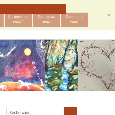
litique de confidentialité et Cookies
Qui sommes
Contactez
Connectez
nous ?
nous !
vous !
Rechercher :