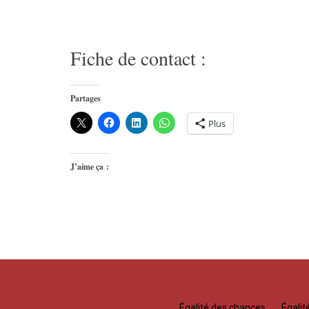
Fiche de contact :
Partages
Plus
J’aime ça :
Égalité des chances
Égali