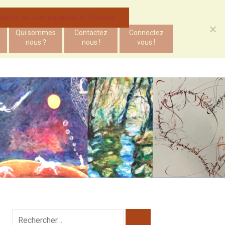
litique de confidentialité et Cookies
Qui sommes
Contactez
Connectez
nous ?
nous !
vous !
Rechercher :