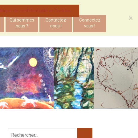
litique de confidentialité et Cookies
Qui sommes
Contactez
Connectez
nous ?
nous !
vous !
Rechercher :