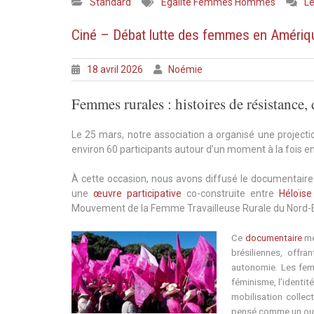
Standard
Égalité Femmes Hommes
L
Ciné – Débat lutte des femmes en Amériqu
18 avril 2026
Noémie
Femmes rurales : histoires de résistance,
Le 25 mars, notre association a organisé une project
environ 60 participants autour d’un moment à la fois en
À cette occasion, nous avons diffusé le documentai
une
œuvre participative
co-construite entre
Héloïse
Mouvement de la Femme Travailleuse Rurale du Nord-Es
Ce
documentaire
me
brésiliennes, offra
autonomie. Les femm
féminisme, l’identité
mobilisation collec
pensé comme un out