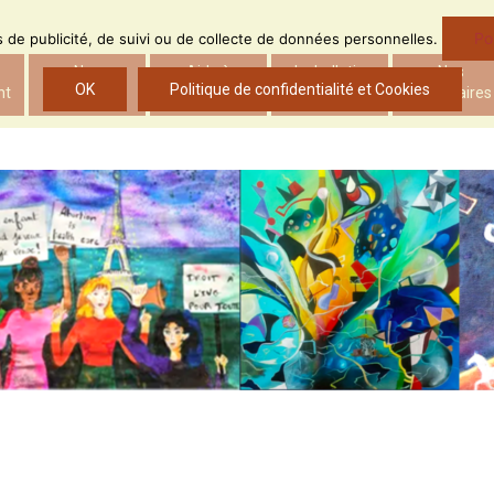
Po
ns de publicité, de suivi ou de collecte de données personnelles.
Nos
Aide à
Le bulletin
Nos
OK
Politique de confidentialité et Cookies
nt
actions
l’insertion
d’ADS
partenaires