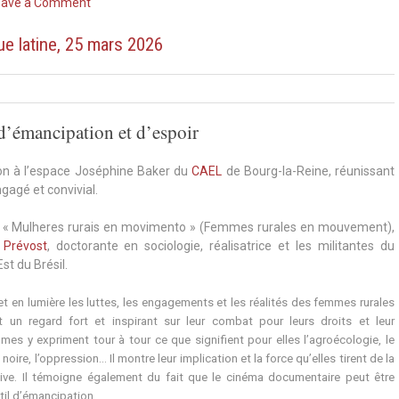
on
eave a Comment
Soirée
EFH,
e latine, 25 mars 2026
17
juin
2026
 d’émancipation et d’espoir
ion à l’espace Joséphine Baker du
CAEL
de Bourg-la-Reine, réunissant
gagé et convivial.
re « Mulheres rurais en movimento » (Femmes rurales en mouvement),
 Prévost
, doctorante en sociologie, réalisatrice et les militantes du
t du Brésil.
t en lumière les luttes, les engagements et les réalités des femmes rurales
nt un regard fort et inspirant sur leur combat pour leurs droits et leur
es y expriment tour à tour ce que signifient pour elles l’agroécologie, le
 noire, l’oppression… Il montre leur implication et la force qu’elles tirent de la
tive. Il témoigne également du fait que le cinéma documentaire peut être
il d’émancipation.