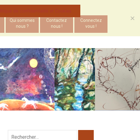
litique de confidentialité et Cookies
Qui sommes
Contactez
Connectez
nous ?
nous !
vous !
Rechercher :