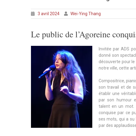
3 avril 2024
Wei-Ying Thang
Le public de l’Agoreine conqui
Invitée par ADS po
donné son spectacle
découverte pour le 
notre ville, cette a
Compositrice, piani
son travail et de 
établir une véritab
par son humour e
talent en un mot. L
conquise par ce pu
ses mots, qui a s
par des applaudiss