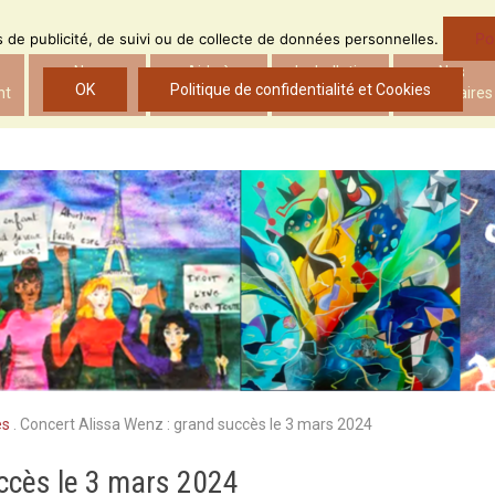
Po
ns de publicité, de suivi ou de collecte de données personnelles.
Nos
Aide à
Le bulletin
Nos
OK
Politique de confidentialité et Cookies
nt
actions
l’insertion
d’ADS
partenaires
es
.
Concert Alissa Wenz : grand succès le 3 mars 2024
ccès le 3 mars 2024