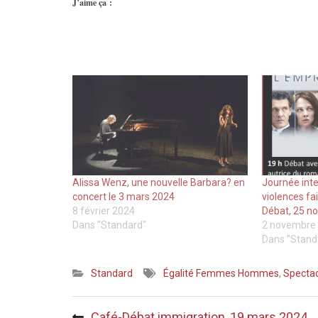
J’aime ça :
Alissa Wenz, une nouvelle Barbara? en
Journée inte
concert le 3 mars 2024
violences fa
8 février 2024
Débat, 25 n
Dans "Standard"
2 novembre
Dans "Stand
Standard
Égalité Femmes Hommes
,
Spectac
Navigation
Café-Débat immigration, 19 mars 2024