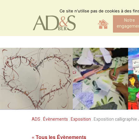
Skip
to
Ce site n'utilise pas de cookies à des fi
content
Notre
ADS
engageme
ADS
.
Évènements
.
Exposition
.
Exposition calligraphie
« Tous les Évènements