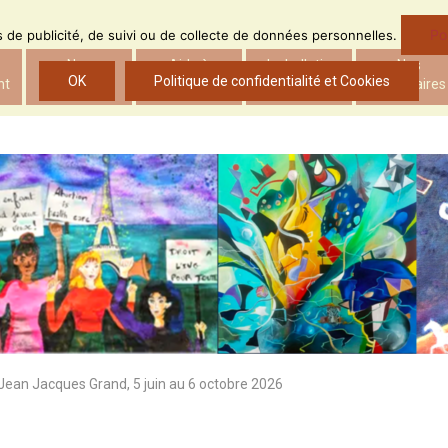
Po
ns de publicité, de suivi ou de collecte de données personnelles.
Nos
Aide à
Le bulletin
Nos
OK
Politique de confidentialité et Cookies
nt
actions
l’insertion
d’ADS
partenaires
 Jean Jacques Grand, 5 juin au 6 octobre 2026