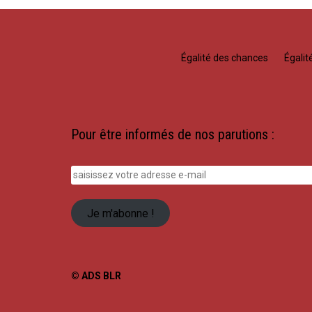
Égalité des chances
Égali
Pour être informés de nos parutions :
saisissez
votre
adresse
Je m'abonne !
e-
mail
© ADS BLR