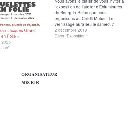
Nous avons le plaisir de vous inviter à
l’exposition de l’atelier d’Enluminures
de Bourg-la-Reine que nous
organisons au Crédit Mutuel. Le
vernissage aura lieu le samedi 7
décembre à 11H. Vous y découvrirez
2 décembre 2019
Jean-Jacques Grand
aussi les deux dernières calligraphies
Dans "Exposition"
 en Folie »
de Jean-Jacques Grand, membre
e 2025
d’ADS, invité pour cette exposition.
ition"
ORGANISATEUR
ADS-BLR