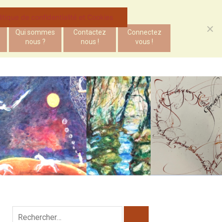
litique de confidentialité et Cookies
Qui sommes
Contactez
Connectez
nous ?
nous !
vous !
Rechercher :