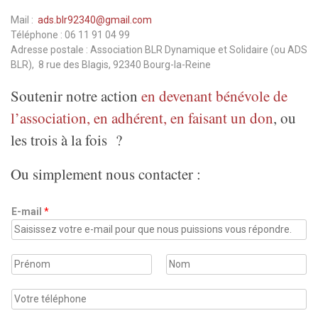
Mail :
ads.blr92340@gmail.com
Téléphone : 06 11 91 04 99
Adresse postale : Association BLR Dynamique et Solidaire (ou ADS
BLR), 8 rue des Blagis, 92340 Bourg-la-Reine
Soutenir notre action
en devenant bénévole de
l’association, en adhérent, en faisant un don
, ou
les trois à la fois ?
Ou simplement nous contacter :
E-mail
*
N
o
P
N
m
r
o
T
é
m
é
n