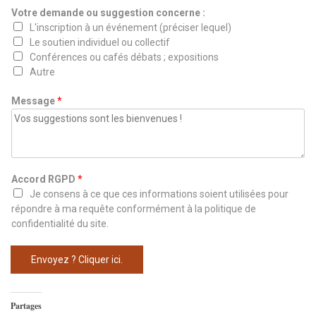
A
l
o
Votre demande ou suggestion concerne :
c
é
m
L'inscription à un événement (préciser lequel)
c
p
Le soutien individuel ou collectif
o
h
Conférences ou cafés débats ; expositions
r
o
Autre
d
n
R
e
Message
*
G
P
D
V
o
Accord RGPD
*
t
Je consens à ce que ces informations soient utilisées pour
r
répondre à ma requête conformément à la politique de
e
confidentialité du site.
Envoyez ? Cliquer ici.
Partages