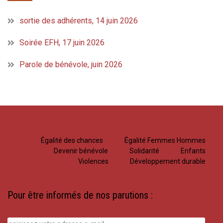
sortie des adhérents, 14 juin 2026
Soirée EFH, 17 juin 2026
Parole de bénévole, juin 2026
Égalité des chances
Égalité Femmes Hommes
Devenir bénévole
Solidarité
Enfants
Violences
Développement durable
Pour être informés de nos parutions :
saisissez