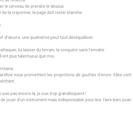
her le cerveau de prendre le dessus.
le de la crayonner, la page doit rester blanche.
.
.
chef-d’œuvre, une quatrième peut tout déséquilibrer.
attaquer, lui laisser du terrain, la conquérir sans l’envahir.
l est plus talentueux que moi.
entaine.
artifice nous promettent les projections de gouttes d’encre. Elles vont
 séchant.
n suis pas encore là, je suis trop grandiloquent !
e jouer d’un instrument mais indispensable pour leur faire bien jouer