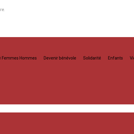
re.
té Femmes Hommes
Devenir bénévole
Solidarité
Enfants
Vi