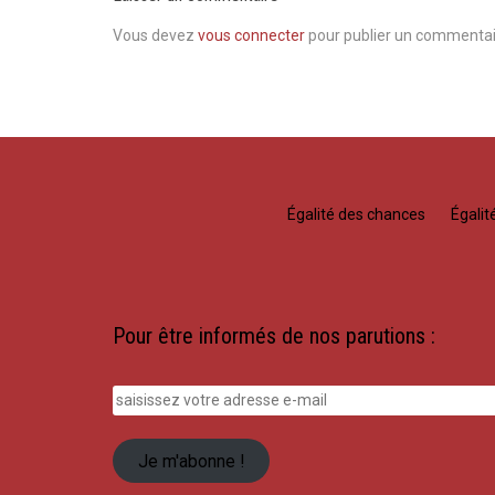
Vous devez
vous connecter
pour publier un commentai
Égalité des chances
Égali
Pour être informés de nos parutions :
saisissez
votre
adresse
Je m'abonne !
e-
mail