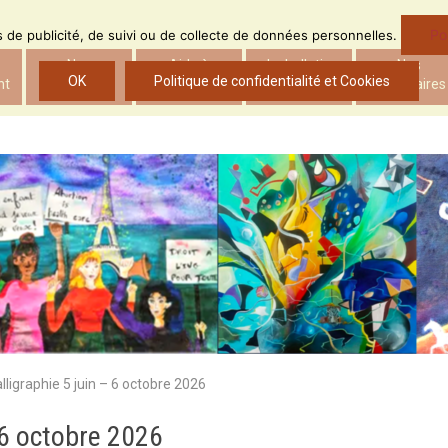
Po
ns de publicité, de suivi ou de collecte de données personnelles.
Nos
Aide à
Le bulletin
Nos
OK
Politique de confidentialité et Cookies
nt
actions
l’insertion
d’ADS
partenaires
lligraphie 5 juin – 6 octobre 2026
– 6 octobre 2026