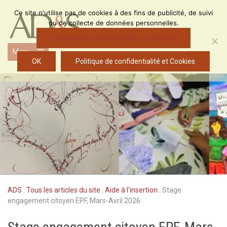
Skip
Ce site n'utilise pas de cookies à des fins de publicité, de suivi
to
ou de collecte de données personnelles.
content
Politique de confidentialité et Cookies
Menu
Open
OK
Politique de confidentialité et Cookies
the
main
menu
ADS
.
Tous les articles du site
.
Aide à l'insertion
.
Stage
engagement citoyen EPF, Mars-Avril 2026