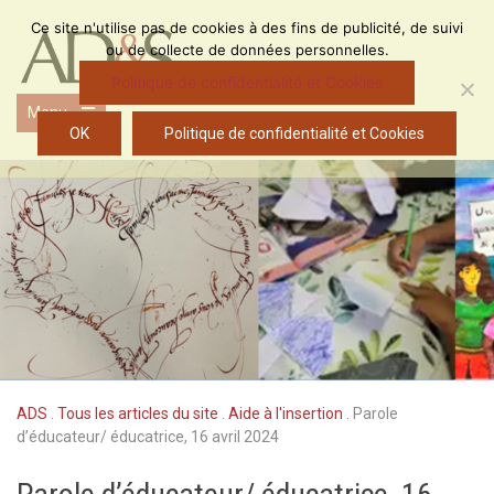
Skip
Ce site n'utilise pas de cookies à des fins de publicité, de suivi
to
ou de collecte de données personnelles.
content
Politique de confidentialité et Cookies
Menu
Open
OK
Politique de confidentialité et Cookies
the
main
menu
ADS
.
Tous les articles du site
.
Aide à l'insertion
.
Parole
d’éducateur/ éducatrice, 16 avril 2024