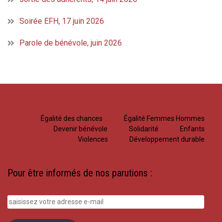
Soirée EFH, 17 juin 2026
Parole de bénévole, juin 2026
Égalité des chances
Égalité Femmes Hommes
Devenir bénévole
Solidarité
Enfants
Violences
Développement durable
Pour être informés de nos parutions :
saisissez
votre
adresse