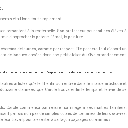
e.
 chemin était long, tout simplement.
ues remontent à la maternelle. Son professeur poussait ses élèves à
ermis d’approcher la poterie, l’émail, la peinture….
s chemins détournés, comme par respect. Elle passera tout d’abord un
era de longues années dans son petit atelier du XIVe arrondissement,
.
atelier devint rapidement un lieu d’exposition pour de nombreux amis et peintres.
d’autres artistes qu’elle fit enfin son entrée dans le monde artistique et
une douzaine d’années, que Carole trouva enfin le temps et l’envie de se
ieds, Carole commença par rendre hommage à ses maîtres familiers,
alisant parfois non pas de simples copies de certaines de leurs œuvres,
de leur travail pour présenter à sa façon paysages ou animaux.