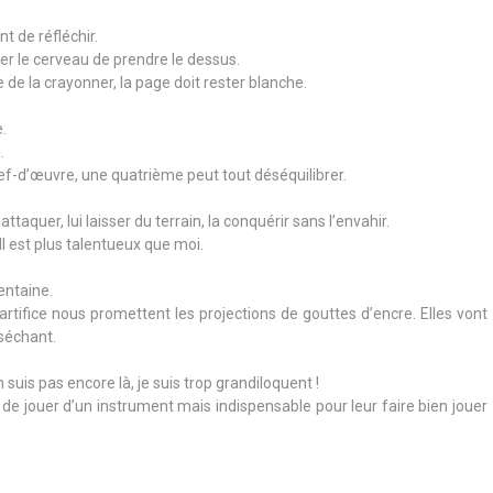
nt de réfléchir.
her le cerveau de prendre le dessus.
le de la crayonner, la page doit rester blanche.
.
.
chef-d’œuvre, une quatrième peut tout déséquilibrer.
attaquer, lui laisser du terrain, la conquérir sans l’envahir.
l est plus talentueux que moi.
entaine.
artifice nous promettent les projections de gouttes d’encre. Elles vont
 séchant.
n suis pas encore là, je suis trop grandiloquent !
e jouer d’un instrument mais indispensable pour leur faire bien jouer