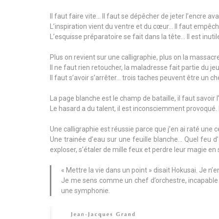
Il faut faire vite… Il faut se dépêcher de jeter l’encre ava
L’inspiration vient du ventre et du cœur… Il faut empêc
L’esquisse préparatoire se fait dans la tête… Il est inuti
Plus on revient sur une calligraphie, plus on la massacre
Il ne faut rien retoucher, la maladresse fait partie du jeu
Il faut s’avoir s’arrêter… trois taches peuvent être un 
La page blanche est le champ de bataille, il faut savoir l’
Le hasard a du talent, il est inconsciemment provoqué. I
Une calligraphie est réussie parce que j’en ai raté une c
Une trainée d’eau sur une feuille blanche… Quel feu d’
exploser, s’étaler de mille feux et perdre leur magie en
« Mettre la vie dans un point » disait Hokusai. Je n’e
Je me sens comme un chef d’orchestre, incapable d
une symphonie.