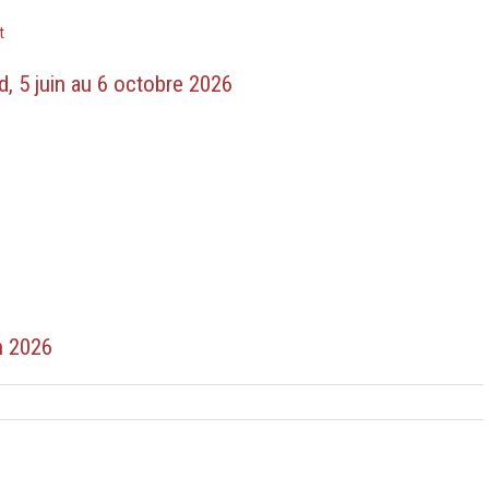
on
t
Exposition
calligraphie
, 5 juin au 6 octobre 2026
5
juin
–
6
octobre
2026
n 2026