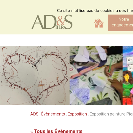
Skip
to
Ce site n'utilise pas de cookies à des fi
content
Notre
ADS
engageme
ADS
.
Évènements
.
Exposition
.
Exposition peinture Pi
« Tous les Évènements