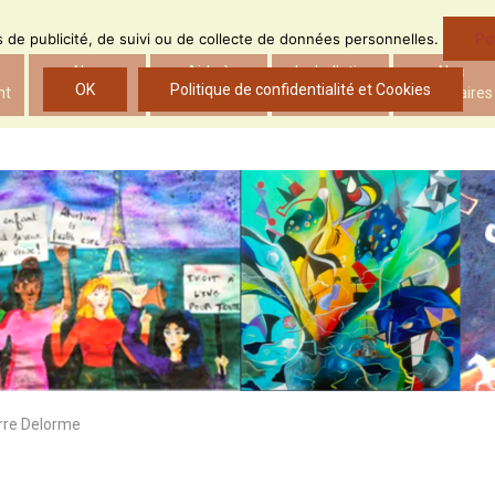
Po
ns de publicité, de suivi ou de collecte de données personnelles.
Nos
Aide à
Le bulletin
Nos
OK
Politique de confidentialité et Cookies
nt
actions
l’insertion
d’ADS
partenaires
erre Delorme