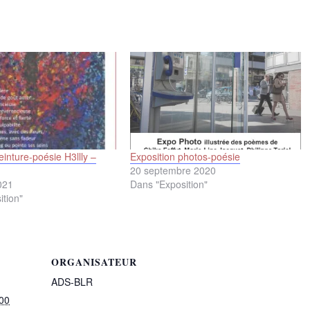
einture-poésie H3llly –
Exposition photos-poésie
20 septembre 2020
021
Dans "Exposition"
ition"
ORGANISATEUR
ADS-BLR
h00