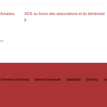
s, Amadou
ADS au forum des associations et du bénévolat
re.
té Femmes Hommes
Devenir bénévole
Solidarité
Enfants
Vi