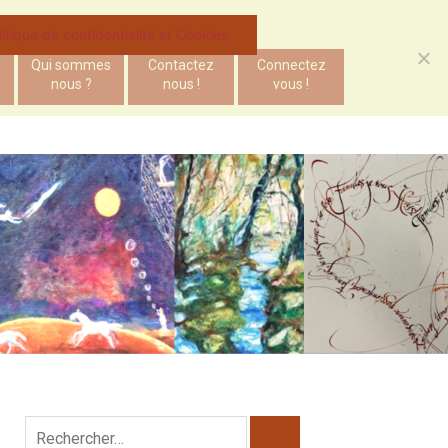
litique de confidentialité et Cookies
Qui sommes
Contactez
Connectez
nous ?
nous !
vous !
Rechercher :