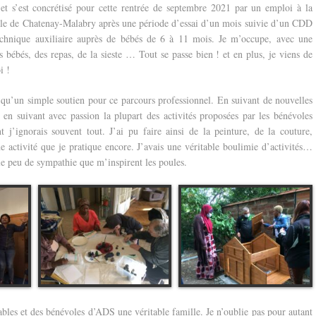
, et s’est concrétisé pour cette rentrée de septembre 2021 par un emploi à la
le de Chatenay-Malabry après une période d’essai d’un mois suivie d’un CDD
technique auxiliaire auprès de bébés de 6 à 11 mois. Je m’occupe, avec une
es bébés, des repas, de la sieste … Tout se passe bien ! et en plus, je viens de
i !
 qu’un simple soutien pour ce parcours professionnel. En suivant de nouvelles
r en suivant avec passion la plupart des activités proposées par les bénévoles
 j’ignorais souvent tout. J’ai pu faire ainsi de la peinture, de la couture,
ne activité que je pratique encore. J’avais une véritable boulimie d’activités…
le peu de sympathie que m’inspirent les poules.
bles et des bénévoles d’ADS une véritable famille. Je n’oublie pas pour autant