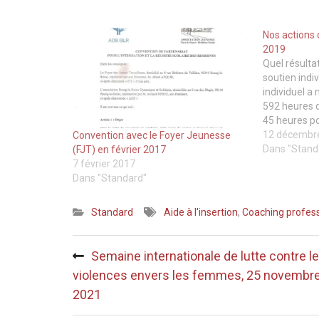
Nos actions 
2019
Quel résulta
soutien indi
individuel a
592 heures d
45 heures p
avons répon
12 décembr
Convention avec le Foyer Jeunesse
exprimées. 
Dans "Stand
(FJT) en février 2017
effectuées p
7 février 2017
variable, de
Dans "Standard"
Standard
Aide à l'insertion
,
Coaching profes
Navigation
Semaine internationale de lutte contre l
de
violences envers les femmes, 25 novembr
l’article
2021