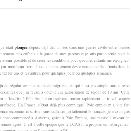
que était
plongée
depuis déjà des années dans une guerre civile entre bandes
soirement mes enfants à la garde de mes parents et je suis partie seule pour la
un avenir possible et de créer les conditions pour que mes enfants me rejoignent
ie par mon beau-frère. J’avais heureusement des contacts auprès d’amis dans la
chez les uns et les autres, pour quelques jours ou quelques semaines.
à de régulariser mon statut de migrante, ce qui n’est pas simple sans adresse
cessantes que j’ai réussi à obtenir une autorisation de séjour de 10 ans. Cette
fin m’inscrire à Pôle Emploi en espérant trouver rapidement un travail auprès
ntrafrique.
En France, c’était déjà plus compliqué. Pôle emploi m’a vite fait
nce reconnue, et surtout sans maîtriser parfaitement le français, je n’avais pas
ai donc commencé à Asnières, grâce à Pôle Emploi, une remise à niveau en
personnes âgées. C’est à cette époque que le CCAS m’a proposé un hébergement
n premier contact avec l’association ADS.