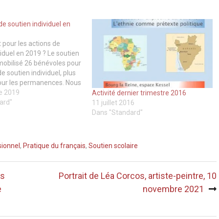
de soutien individuel en
t pour les actions de
viduel en 2019 ? Le soutien
 mobilisé 26 bénévoles pour
e soutien individuel, plus
our les permanences. Nous
du à toutes les demandes
e 2019
Activité dernier trimestre 2016
Le nombre d’heures
ard"
11 juillet 2016
ar bénévole est très
Dans "Standard"
 10 à…
sionnel
,
Pratique du français
,
Soutien scolaire
es
Portrait de Léa Corcos, artiste-peintre, 10
e
novembre 2021