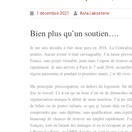
1 décembre 2021
Asta Lakoetene
Bien plus qu’un soutien….
Je me suis décidée à fuir mon pays en 2016. La Centrafri
armées. Aucun avenir n’était envisageable. J’ai laissé provi
France, sans projet véritable, juste dans l’espoir de trouver 
rapidement.
Je suis arrivée à Paris le 7 août 2016, accueill
région parisienne et pendant la première année, j’ai dû vivre 
Ma principale préoccupation, en dehors du logement, fut déj
fixe ni travail. Ce n’est qu’au bout d’un an de démarches in
régularisation marqua le début de mon insertion. J’ai pu en
de bébés ou de jeunes enfants, ce que je faisais déjà en Ce
comprendre que, sans diplôme, sans qualification, sans expérie
beaucoup de chances de trouver un emploi rapidement. J’
français, tout en faisant des ménages et en m’occupant de 
à Bourg La Reine, au CHRS Auxilia, et c’est là que j’ai eu u