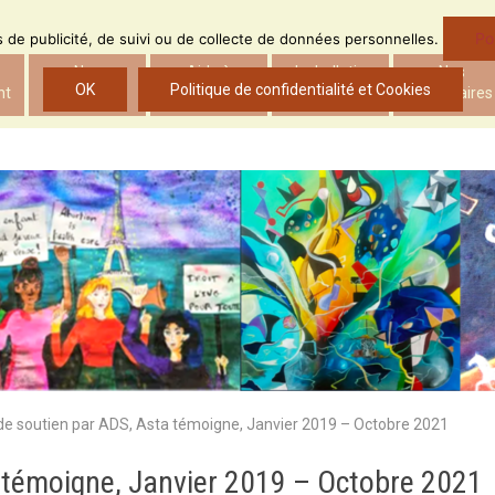
Po
ns de publicité, de suivi ou de collecte de données personnelles.
Nos
Aide à
Le bulletin
Nos
OK
Politique de confidentialité et Cookies
nt
actions
l’insertion
d’ADS
partenaires
de soutien par ADS, Asta témoigne, Janvier 2019 – Octobre 2021
 témoigne, Janvier 2019 – Octobre 2021