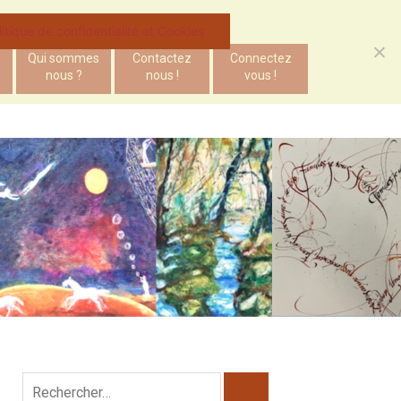
litique de confidentialité et Cookies
Qui sommes
Contactez
Connectez
nous ?
nous !
vous !
Rechercher :