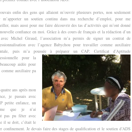
rouvais enfin des gens qui allaient m’ouvrir plusieurs portes, non seulement
r m’apporter un soutien continu dans ma recherche d’emploi, pour me
eiller, mais aussi pour me faire découvrir des tas d’activités qui m’ont donné
nouvelle confiance en moi. Grâce à des cours de français et la rédaction d’un
avec Michel Giraud, l’association m’a permis de signer un contrat de
essionnalisation avec l’agence Babychou pour travailler comme auxiliaire
entale, puis m’a poussée à préparer un CAP, Certificat d’Aptitude
fessionnelle pour la
 beaucoup aidée pour
l comme auxiliaire pa
, quatre ans après mon
nce, je passais avec
 petite enfance, un
lôme que je n’ai
t pas pu fêter avec
il se doit, c’était le
r confinement. Je devais faire des stages de qualification et le soutien d’ADS