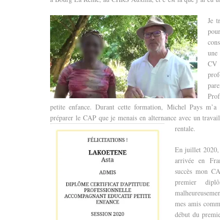
Je t
pou
cons
une 
CV 
prof
par
Pro
petite enfance. Durant cette formation, Michel Pays m’a
préparer le CAP que je menais en alternance avec un travai
rentale.
En juillet 2020
arrivée en Fra
succès mon CAP
premier dip
malheureusemen
mes amis comme 
début du premie