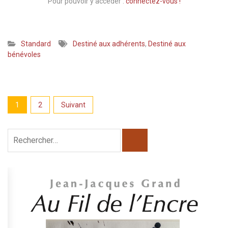
Pour pouvoir y accéder :
connectez-vous !
Standard
Destiné aux adhérents
,
Destiné aux
bénévoles
Pagination
1
2
Suivant
des
publications
Rechercher :