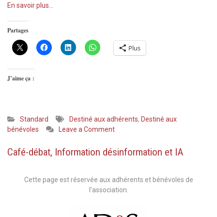
En savoir plus…
Partages
Plus
J’aime ça :
Standard
Destiné aux adhérents
,
Destiné aux
on
bénévoles
Leave a Comment
sortie
des
Café-débat, Information désinformation et IA
adhérents,
14
juin
Cette page est réservée aux adhérents et bénévoles de
2026
l’association.