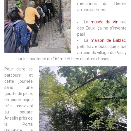
méconnus du 16ème
arrondissement :
Le
musée du Vin
rue
des Eaux, ça ne s’invente
pas!
La
maison de Balzac
,
petit havre bucolique situé
au sein du village de Passy
sur les hauteurs du 16ème et bien d’autres choses…
Pour clore ce
parcours et
cette journée
sans une
goutte de pluie,
un pique-nique
très convivial
au square
Anselin près de
la Porte
Dauphine a