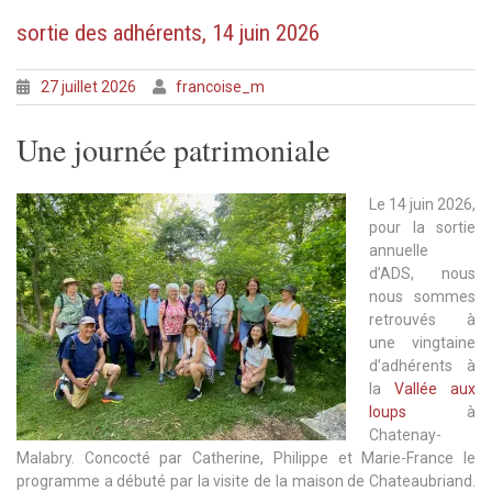
sortie des adhérents, 14 juin 2026
27 juillet 2026
francoise_m
Une journée patrimoniale
Le 14 juin 2026,
pour la sortie
annuelle
d’ADS, nous
nous sommes
retrouvés à
une vingtaine
d’adhérents à
la
Vallée aux
loups
à
Chatenay-
Malabry. Concocté par Catherine, Philippe et Marie-France le
programme a débuté par la visite de la maison de Chateaubriand.