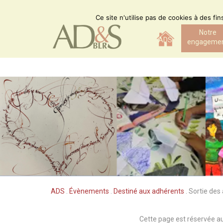
Skip
to
Ce site n'utilise pas de cookies à des fi
content
Notre
ADS
engageme
ADS
.
Évènements
.
Destiné aux adhérents
.
Sortie des
Cette page est réservée au