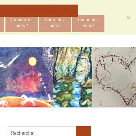
litique de confidentialité et Cookies
Qui sommes
Contactez
Connectez
nous ?
nous !
vous !
Rechercher :