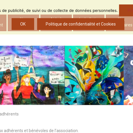
Po
ns de publicité, de suivi ou de collecte de données personnelles.
Nos
Aide à
Le bulletin
Nos
OK
Politique de confidentialité et Cookies
nt
actions
l’insertion
d’ADS
partenaires
 adhérents
x adhérents et bénévoles de l’association.