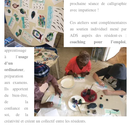
prochaine séance de calligraphie
avec impatience !
Ces ateliers sont complémentaires
au soutien individuel mené par
ADS auprès des résident-es :
coaching pour l’emploi
,
apprentissage
usage
à l’
d’un
ordinateur
,
préparation
aux examens.
Ils apportent
du bien-être,
de la
confiance en
soi, de la
créati
vité et créent un collectif entre les résidents.