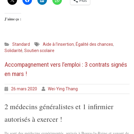
Plus
J’aime ça :
Standard
Aide à l'insertion
,
Égalité des chances
,
Solidarité
,
Soutien scolaire
Accompagnement vers l’emploi : 3 contrats signés
en mars !
26 mars 2020
Wei-Ying Thang
2 médecins généralistes et 1 infirmier
autorisés à exercer !
Ils sont des médecins expérimentés, arrivés à Bourg-la-Reine et venant de