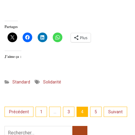
Partages
Plus
J’aime ça :
Standard
Solidarité
Pagination
Précédent
1
…
3
4
5
Suivant
des
publications
Rechercher :