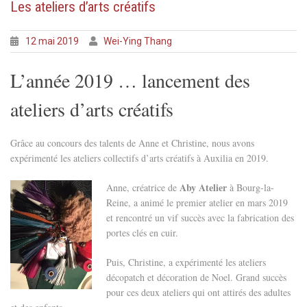
Les ateliers d’arts créatifs
12 mai 2019
Wei-Ying Thang
L’année 2019 … lancement des
ateliers d’arts créatifs
Grâce au concours des talents de Anne et Christine, nous avons
expérimenté les ateliers collectifs d’arts créatifs à Auxilia en 2019.
Aby Atelier
Anne, créatric
e de
à Bourg-la-
Reine, a animé le premier atelier en mars 2019
et rencontré un vif succès avec la fabrication des
portes clés en cuir.
Puis, Christine, a expérimenté les ateliers
décopatch et décoration de Noel. Grand succès
pour ces deux ateliers qui ont attirés des adultes