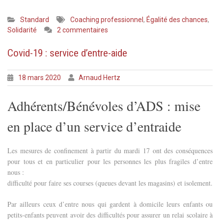
Standard
Coaching professionnel
,
Égalité des chances
,
sur
Solidarité
2 commentaires
Accompagnement
vers
Covid-19 : service d’entre-aide
l’emploi
:
18 mars 2020
Arnaud Hertz
3
contrats
Adhérents/Bénévoles d’ADS : mise
signés
en
en place d’un service d’entraide
mars
!
Les mesures de confinement à partir du mardi 17 ont des conséquences
pour tous et en particulier pour les personnes les plus fragiles d’entre
nous :
difficulté pour faire ses courses (queues devant les magasins) et isolement.
Par ailleurs ceux d’entre nous qui gardent à domicile leurs enfants ou
petits-enfants peuvent avoir des difficultés pour assurer un relai scolaire à