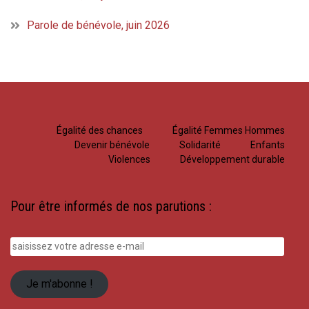
Parole de bénévole, juin 2026
Égalité des chances
Égalité Femmes Hommes
Devenir bénévole
Solidarité
Enfants
Violences
Développement durable
Pour être informés de nos parutions :
saisissez
votre
adresse
Je m'abonne !
e-
mail