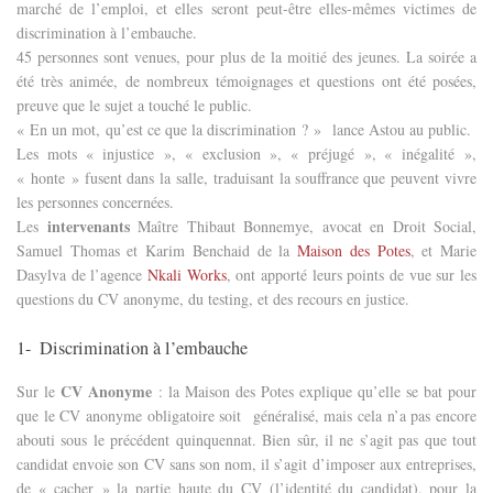
marché de l’emploi, et elles seront peut-être elles-mêmes victimes de
discrimination à l’embauche.
45 personnes sont venues, pour plus de la moitié des jeunes. La soirée a
été très animée, de nombreux témoignages et questions ont été posées,
preuve que le sujet a touché le public.
« En un mot, qu’est ce que la discrimination ? »
lance Astou au public.
Les mots « injustice », « exclusion », « préjugé », « inégalité »,
« honte » fusent dans la salle, traduisant la souffrance que peuvent vivre
les personnes concernées.
intervena
nts
Les
Maître Thibaut Bonnemye, avocat en Droit Social,
Samuel Thomas et Karim Benchaid de la
Maison des Potes
, et Marie
Dasylva de l’agence
Nkali Works
, ont apporté leurs points de vue sur les
questions du CV anonyme, du testing, et des recours en justice.
1-
Discrimination à l’embauche
CV Anonyme
Sur le
: la Maison des Potes explique qu’elle se bat pour
que le CV anonyme obligatoire soit
généralisé, mais cela n’a pas encore
abouti sous le précédent quinquennat. Bien sûr, il ne s’agit pas que tout
candidat envoie son CV sans son nom, il s’agit d’imposer aux entreprises,
de « cacher » la partie haute du CV (l’identité du candidat), pour la