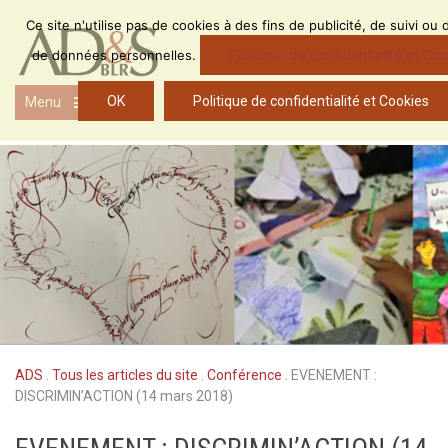
Skip
Ce site n'utilise pas de cookies à des fins de publicité, de suivi ou 
to
content
Politique de confidentialité et Co
de données personnelles.
OK
Politique de confidentialité et Cookies
Menu
Open
the
main
menu
ADS
.
Tous les articles du site
.
Conférence
.
EVENEMENT :
DISCRIMIN’ACTION (14 mars 2018)