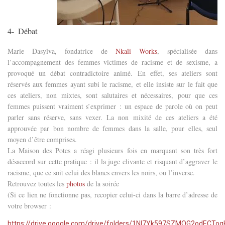
4-
Débat
Marie Dasylva, fondatrice de
Nkali Works
, spécialisée dans
l’accompagnement des femmes victimes de racisme et de sexisme, a
provoqué un débat contradictoire animé. En effet, ses ateliers sont
réservés aux femmes ayant subi le racisme, et elle insiste sur le fait que
ces ateliers, non mixtes, sont salutaires et nécessaires, pour que ces
femmes puissent vraiment s’exprimer : un espace de parole où on peut
parler sans réserve, sans vexer. La non mixité de ces ateliers a été
approuvée par bon nombre de femmes dans la salle, pour elles, seul
moyen d’être comprises.
La Maison des Potes a réagi plusieurs fois en marquant son très fort
désaccord sur cette pratique : il la juge clivante et risquant d’aggraver le
racisme, que ce soit celui des blancs envers les noirs, ou l’inverse.
Retrouvez toutes les
photos
de la soirée
(Si ce lien ne fonctionne pas, recopier celui-ci dans la barre d’adresse de
votre browser :
https://drive.google.com/drive/folders/1NI7Yk597SZMOG2odECTo