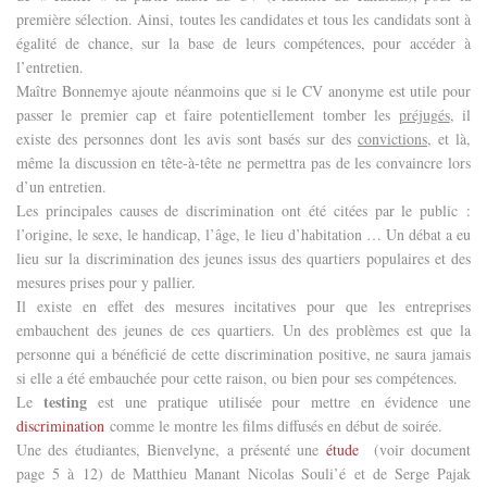
première sélection. Ainsi, toutes les candidates et tous les candidats sont à
égalité de chance, sur la base de leurs compétences, pour accéder à
l’entretien.
Maître Bonnemye ajoute néanmoins que si le CV anonyme est utile pour
passer le premier cap et faire potentiellement tomber les
préjugés
, il
existe des personnes dont les avis sont basés sur des
convictions
, et là,
même la discussion en tête-à-tête ne permettra pas de les convaincre lors
d’un entretien.
Les principales causes de discrimination ont été citées par le public :
l’origine, le sexe, le handicap, l’âge, le lieu d’habitation … Un débat a eu
lieu sur la discrimination des jeunes issus des quartiers populaires et des
mesures prises pour y pallier.
Il existe en effet des mesures incitatives pour que les entreprises
embauchent des jeunes de ces quartiers. Un des problèmes est que la
personne qui a bénéficié de cette discrimination positive, ne saura jamais
si elle a été embauchée pour cette raison, ou bien pour ses compétences.
testing
Le
est une pratique utilisée pour mettre en évidence une
discrimination
comme le montre les films diffusés en début de soirée.
Une des étudiantes, Bienvelyne, a présenté une
étude
(voir document
page 5 à 12) de Matthieu Manant Nicolas Souli’é et de Serge Pajak