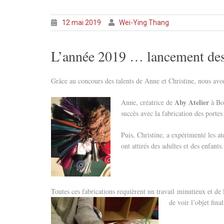
12 mai 2019
Wei-Ying Thang
L’année 2019 … lancement des a
Grâce au concours des talents de Anne et Christine, nous avons
Aby Atelier
Anne, créatric
e de
à Bou
succès avec la fabrication des portes 
Puis, Christine, a expérimenté les a
ont attirés des adultes et des enfants.
Toutes ces fabrications requièrent un travail minutieux et de 
de voir l’objet fina