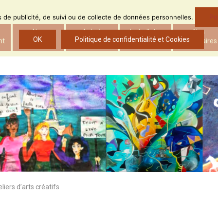
Po
ns de publicité, de suivi ou de collecte de données personnelles.
Nos
Aide à
Le bulletin
Nos
OK
Politique de confidentialité et Cookies
nt
actions
l’insertion
d’ADS
partenaires
liers d’arts créatifs