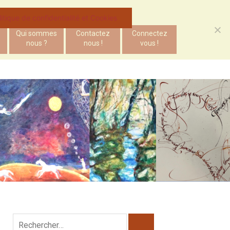
litique de confidentialité et Cookies
Qui sommes
Contactez
Connectez
nous ?
nous !
vous !
Rechercher :