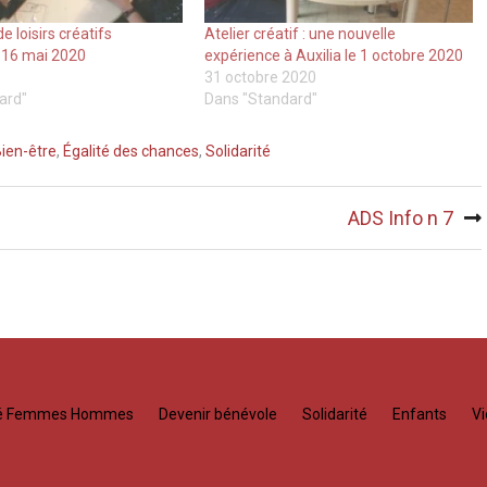
de loisirs créatifs
Atelier créatif : une nouvelle
 16 mai 2020
expérience à Auxilia le 1 octobre 2020
31 octobre 2020
ard"
Dans "Standard"
ien-être
,
Égalité des chances
,
Solidarité
ADS Info n 7
té Femmes Hommes
Devenir bénévole
Solidarité
Enfants
Vi