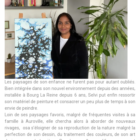
Les paysages de son enfance ne furent pas pour autant oubliés.
Bien intégrée dans son nouvel environnement depuis des années,
installée à Bourg La Reine depuis 6 ans, Selvi put enfin ressortir
son matériel de peinture et consacrer un peu plus de temps à son
envie de peindre.
Loin de ses paysages favoris, malgré de fréquentes visites à sa
famille à Auroville, elle chercha alors à aborder de nouveaux
rivages, osa s’éloigner de sa reproduction de la nature malgré la
perfection de son dessin, du traitement des couleurs, de son art