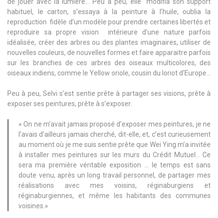
de jouer avec la lumière… Peu à peu, elle modifia son support
habituel, le carton, s’essaya à la peinture à l’huile, oublia la
reproduction fidèle d’un modèle pour prendre certaines libertés et
reproduire sa propre vision intérieure d’une nature parfois
idéalisée, créer des arbres ou des plantes imaginaires, utiliser de
nouvelles couleurs, de nouvelles formes et faire apparaitre parfois
sur les branches de ces arbres des oiseaux multicolores, des
oiseaux indiens, comme le Yellow oriole, cousin du loriot d’Europe…
Peu à peu, Selvi s’est sentie prête à partager ses visions, prête à
exposer ses peintures, prête à s’exposer.
« On ne m’avait jamais proposé d’exposer mes peintures, je ne
l’avais d’ailleurs jamais cherché, dit-elle, et, c’est curieusement
au moment où je me suis sentie prête que Wei Ying m’a invitée
à installer mes peintures sur les murs du Crédit Mutuel… Ce
sera ma première véritable exposition … le temps est sans
doute venu, après un long travail personnel, de partager mes
réalisations avec mes voisins, réginaburgiens et
réginaburgiennes, et même les habitants des communes
voisines.»