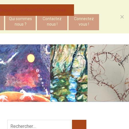
litique de confidentialité et Cookies
Qui sommes
Contactez
Connectez
nous ?
nous !
vous !
Rechercher :