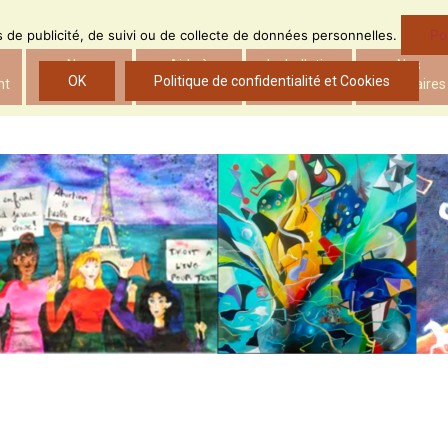
Po
ns de publicité, de suivi ou de collecte de données personnelles.
Nos
Aide à
Le bulletin
Nos
OK
Politique de confidentialité et Cookies
nt
actions
l’insertion
d’ADS
partenaires