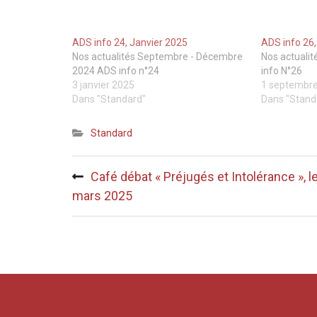
ADS info 24, Janvier 2025
ADS info 26
Nos actualités Septembre - Décembre
Nos actualit
2024 ADS info n°24
info N°26
3 janvier 2025
1 septembr
Dans "Standard"
Dans "Stand
Standard
Navigation
Café débat « Préjugés et Intolérance », l
de
mars 2025
l’article