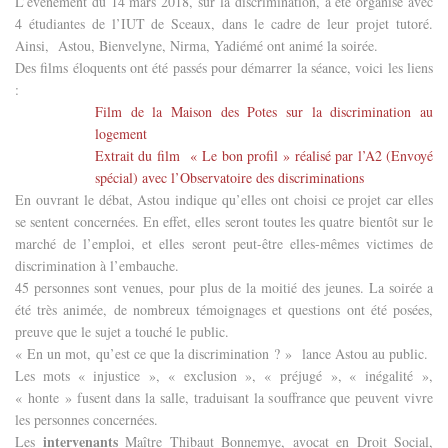
L’événement du 14 mars 2018, sur la discrimination, a été organisé avec
4 étudiantes de l’IUT de Sceaux, dans le cadre de leur projet tutoré.
Ainsi,
Astou, Bienvelyne, Nirma, Yadiémé ont animé la soirée.
Des films éloquents ont été passés pour démarrer la séance, voici les liens
:
Film de la Maison des Potes sur la discrimination au
logement
Extrait du film
« Le bon profil » réalisé par l’A2 (Envoyé
spécial) avec l’Observatoire des discriminations
En ouvrant le débat, Astou indique qu’elles ont choisi ce projet car elles
se sentent concernées. En effet, elles seront toutes les quatre bientôt sur le
marché de l’emploi, et elles seront peut-être elles-mêmes victimes de
discrimination à l’embauche.
45 personnes sont venues, pour plus de la moitié des jeunes. La soirée a
été très animée, de nombreux témoignages et questions ont été posées,
preuve que le sujet a touché le public.
« En un mot, qu’est ce que la discrimination ? »
lance Astou au public.
Les mots « injustice », « exclusion », « préjugé », « inégalité »,
« honte » fusent dans la salle, traduisant la souffrance que peuvent vivre
les personnes concernées.
intervena
nts
Les
Maître Thibaut Bonnemye, avocat en Droit Social,