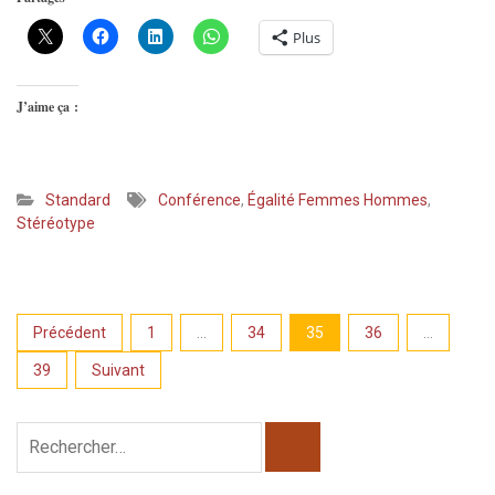
Plus
J’aime ça :
Standard
Conférence
,
Égalité Femmes Hommes
,
Stéréotype
Pagination
Précédent
1
…
34
35
36
…
des
39
Suivant
publications
Rechercher :