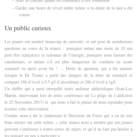
– Aller se coucher quand on commence à être somnolent
– Garder une heure de réveil stable même si la durée de la nuit a été
courte
Un public curieux
Les jeunes ont montré beaucoup de curiosité, et ont posé de nombreuses
questions au cours de la séance : pourquoi même une sieste de 10 mn
peut être réparatrice et redonner de l’énergie, pourquoi nous faisons des
cauchemars, et même s’il est plus dangereux de conduire en ayant
sommeil ou après avoir bu ! … Drôle de question, qui a été amenée
lorsque le Dr Tezner a parlé des dangers de la dette de sommeil et
comparé 18h d’éveil à 0,5 g/l d’alcoolémie et 24h d’éveil à 1g/l.
Un chiffre qui a aussi interpellé notre auditeur addictologue (Jean-Luc
Martin, intervenant lors de notre conférence sur Le piège de l’addiction
le 25 Novembre 2017) et
qui nous a fait le plaisir de nous rejoindre pour
écouter cette intervention.
Comme nous a dit le lendemain le Directeur du Foyer qui a eu de très
bons retours sur cette soirée, « cette séance nous a montré que nos jeunes
peuvent s’intéresser à toutes sortes de sujets, et qu’il ne faut pas hésiter à
les pousser un peu à participer
».