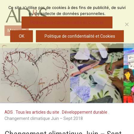
Skip
Ce site n'utilise pas de cookies à des fins de publicité, de suivi
to
ou de collecte de données personnelles.
content
Politique de confidentialité et Cookies
Menu
Open
OK
Politique de confidentialité et Cookies
the
main
menu
ADS
.
Tous les articles du site
.
Développement durable
.
Changement climatique Juin – Sept 2018