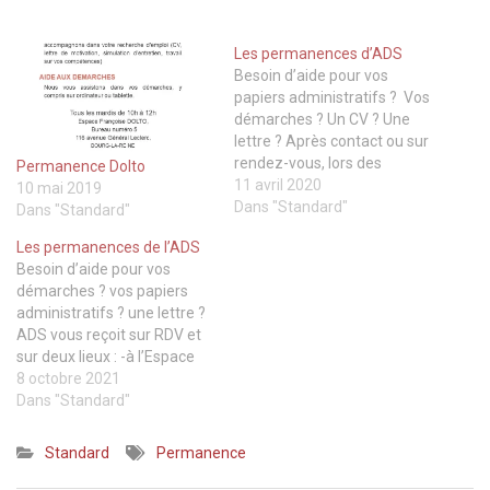
Les permanences d’ADS
Besoin d’aide pour vos
papiers administratifs ? Vos
démarches ? Un CV ? Une
lettre ? Après contact ou sur
rendez-vous, lors des
Permanence Dolto
permanences au Centre
11 avril 2020
10 mai 2019
Social et Culturel des Blagis
Dans "Standard"
Dans "Standard"
à Sceaux (CSCB), ou à
Les permanences de l’ADS
l’espace Dolto à Bourg la
Besoin d’aide pour vos
Reine, ADS peut apporter un
démarches ? vos papiers
soutien individuel dans les…
administratifs ? une lettre ?
ADS vous reçoit sur RDV et
sur deux lieux : -à l’Espace
Dolto. 114 Avenue du
8 octobre 2021
Général Leclerc, Bourg-la-
Dans "Standard"
Reine, Tous les mardis
matin ou les premiers,
Standard
Permanence
troisième et cinquième
samedi de chaque mois.