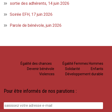
sortie des adhérents, 14 juin 2026
Soirée EFH, 17 juin 2026
Parole de bénévole, juin 2026
Égalité des chances
Égalité Femmes Hommes
Devenir bénévole
Solidarité
Enfants
Violences
Développement durable
Pour être informés de nos parutions :
saisissez
votre