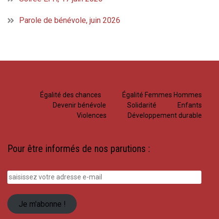
Parole de bénévole, juin 2026
Égalité des chances
Égalité Femmes Hommes
Devenir bénévole
Solidarité
Enfants
Violences
Développement durable
Pour être informés de nos parutions :
saisissez
votre
adresse
Je m'abonne !
e-
mail