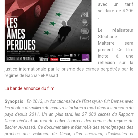
avec un tarif
solidaire de 4.20€
.
Le réalisateur
Stéphane
Malterre sera
présent. Ce film
incite à une
réflexion sur la
justice internationale par le prisme des crimes perpétrés par le
régime de Bachar-el-Assad.
La bande annonce du film.
Synopsis :
En 2013, un fonctionnaire de l’État syrien fuit Damas avec
les photos de milliers de cadavres torturés à mort dans les prisons du
pays depuis 2011. Un an plus tard, les 27 000 clichés du Rapport
César révèlent au monde entier l’horreur des crimes du régime de
Bachar Al-Assad. Ce documentaire inédit mêle des témoignages des
proches des victimes, de César, d’un survivant, d’activistes et