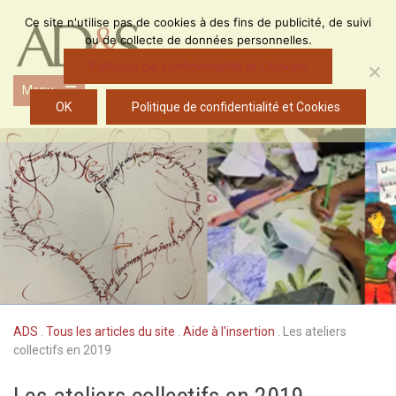
Skip
Ce site n'utilise pas de cookies à des fins de publicité, de suivi
to
ou de collecte de données personnelles.
content
Politique de confidentialité et Cookies
Menu
Open
OK
Politique de confidentialité et Cookies
the
main
menu
ADS
.
Tous les articles du site
.
Aide à l'insertion
.
Les ateliers
collectifs en 2019