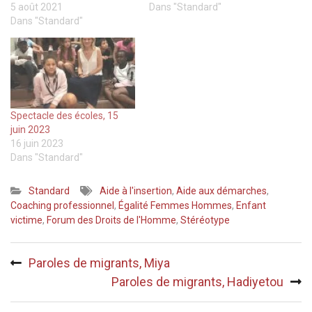
5 août 2021
Dans "Standard"
Dans "Standard"
Spectacle des écoles, 15
juin 2023
16 juin 2023
Dans "Standard"
Standard
Aide à l'insertion
,
Aide aux démarches
,
Coaching professionnel
,
Égalité Femmes Hommes
,
Enfant
victime
,
Forum des Droits de l'Homme
,
Stéréotype
Navigation
Paroles de migrants, Miya
de
Paroles de migrants, Hadiyetou
l’article