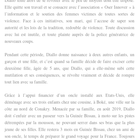
Diallo tente alors de se révolter avec le peu de moyens dont elle dispose.
Elle quitte son travail et se consacre avec l’association « Oser Innover » à
l’information et le soutien des femmes victimes de toutes sortes de
violence. Face à ces initiatives, son mari, qui l’accuse de saper son
autorité et les lois de la tradition, redouble de violence. Toute discussion
avec lui est inutile, et toute plainte auprès de la police génératrice de
nouveaux coups.
Pendant cette période, Diallo donne naissance à deux autres enfants, un
garçon et une fille, et c’est quand sa famille décide de faire exciser cette
deuxième fille, âgée de 5 ans, que Diallo, qui a elle-même subi cette
mutilation et ses conséquences, se révolte vraiment et décide de rompre
tout lien avec sa famille.
Grâce à l’appui financier d’un oncle installé aux Etats-Unis, elle
déménage avec ses trois enfants chez une cousine, à Boké, une ville sur la
côte au nord de Conakry.
Menacée par sa famille, en août 2019, Diallo
doit s’enfuir avec un passeur vers la Guinée Bissau, à moto sur les pistes
détrempées par la mousson, ne pouvant serrer dans ses bras que la plus
jeune de ses filles.
Elle restera 3 mois en Guinée Bissau, chez un ami de
son oncle, le temps de préparer le grand voyage pour la France. Toujours