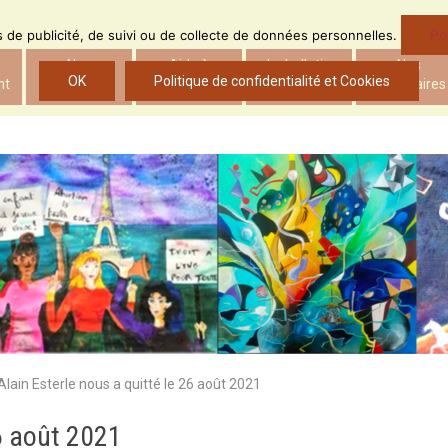
Po
ns de publicité, de suivi ou de collecte de données personnelles.
Nos
Aide à
Le bulletin
Nos
OK
Politique de confidentialité et Cookies
nt
actions
l’insertion
d’ADS
partenaires
Alain Esterle nous a quitté le 26 août 2021
26 août 2021