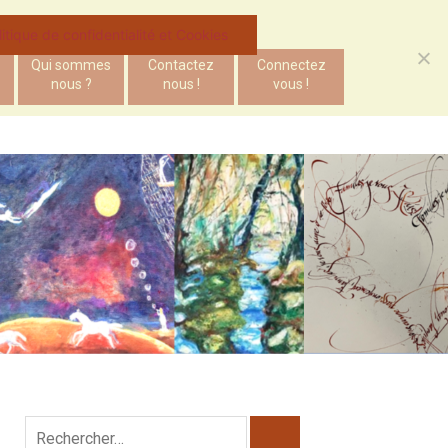
litique de confidentialité et Cookies
Qui sommes
Contactez
Connectez
nous ?
nous !
vous !
Rechercher :