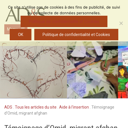
Skip
Ce site n'utilise pas de cookies à des fins de publicité, de suivi
to
ou de collecte de données personnelles.
content
Politique de confidentialité et Cookies
Menu
Open
OK
Politique de confidentialité et Cookies
the
main
menu
ADS
.
Tous les articles du site
.
Aide à l'insertion
.
Témoignage
d’Omid, migrant afghan