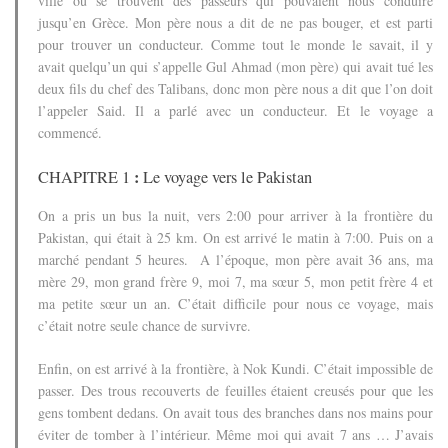
ville où se trouvent des passeurs qui pouvaient nous conduire
jusqu’en Grèce.
Mon père nous a dit de ne pas bouger, et est parti
pour trouver un conducteur.
Comme tout le monde le savait, il y
avait quelqu’un qui s’appelle Gul Ahmad (mon père) qui avait tué les
deux fils du chef des Talibans, donc mon père nous a dit que l’on doit
l’appeler Said.
Il a parlé avec un conducteur.
Et le voyage a
commencé.
:
CHAPITRE 1
Le voyage vers le Pakistan
On a pris un bus la nuit, vers 2:00 pour arriver à la frontière du
Pakistan, qui était à 25 km.
On est arrivé le matin à 7:00. Puis on a
marché pendant 5 heures.
A l’époque, mon père avait 36 ans, ma
mère 29, mon grand frère 9, moi 7, ma sœur 5, mon petit frère 4 et
ma petite sœur un an.
C’était difficile pour nous ce voyage, mais
c’était notre seule chance de survivre.
Enfin, on est arrivé à la frontière, à Nok Kundi.
C’était impossible de
passer. Des trous recouverts de feuilles étaient creusés pour que les
gens tombent dedans. On avait tous des branches dans nos mains pour
éviter de tomber à l’intérieur. Même moi qui avait 7 ans …
J’avais