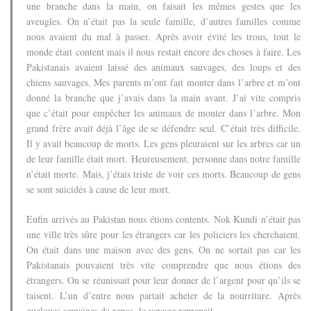
une branche dans la main, on faisait les mêmes gestes que les
aveugles.
On n’était pas la seule famille, d’autres familles comme
nous avaient du mal à passer.
Après avoir évité les trous, tout le
monde était content mais il nous restait encore des choses à faire.
Les
Pakistanais avaient laissé des animaux sauvages, des loups et des
chiens sauvages.
Mes parents m’ont fait monter dans l’arbre et m’ont
donné la branche que j’avais dans la main avant. J’ai vite compris
que c’était pour empêcher les animaux de monter dans l’arbre.
Mon
grand frère avait déjà l’âge de se défendre seul.
C’était très difficile.
Il y avait beaucoup de morts. Les gens pleuraient sur les arbres car un
de leur famille était mort.
Heureusement, personne dans notre famille
n’était morte. Mais, j’étais triste de voir ces morts.
Beaucoup de gens
se sont suicidés à cause de leur mort.
Enfin arrivés au Pakistan nous étions contents. Nok Kundi n’était pas
une ville très sûre pour les étrangers car les policiers les cherchaient.
On était dans une maison avec des gens. On ne sortait pas car les
Pakistanais pouvaient très vite comprendre que nous étions des
étrangers. On se réunissait pour leur donner de l’argent pour qu’ils se
taisent.
L’un d’entre nous partait acheter de la nourriture.
Après
quelques semaines de repos, le voyage reprenait.