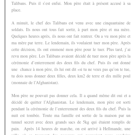
Talibans.
Puis il s’est enfui. Mon père était à présent accusé à sa
place.
A minuit, le chef des Talibans est venu avec une cinquantaine de
soldats.
Ils nous ont tous fait sortir, à part mon père et ma mère.
Quelques heures après, ils nous ont fait rentrer.
On a vu mon père et
ma mère par terre.
Le lendemain, ils voulaient tuer mon père. Après
cette décision, ils ont emmené mon père pour le tuer. Plus tard, j’ai
revu mon père.
Les Talibans avaient décidé de tuer mon père après la
cérémonie d’enterrement des deux fils du chef.
Puis ils ont donné
une chance à mon père, ils lui ont dit «si tu ne veux pas qu’on te tue,
tu dois nous donner deux filles, deux km2 de terre et dix mille poul
(monnaie de l’Afghanistan).
Mon père ne pouvait pas donner cela. Il a quand même dit oui et a
décidé de quitter l’Afghanistan.
Le lendemain, mon père est sorti
pendant la cérémonie de l’enterrement des deux fils du chef.
uis la
P
nuit est tombée. Toute ma famille est sortie de la maison par un
tunnel secret avec deux grands sacs de 5kg qui étaient remplis de
pain.
Après 14 heures de marche, on est arrivé à Hellmande, une