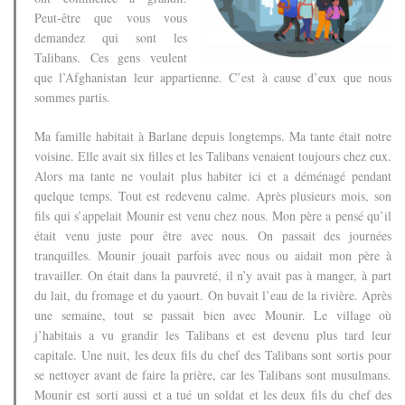
Peut-être que vous vous
demandez qui sont les
Talibans.
Ces gens veulent
que l’Afghanistan leur appartienne. C’est à cause d’eux que nous
sommes partis.
Ma famille habitait à Barlane depuis longtemps. Ma tante était notre
voisine.
Elle avait six filles et les Talibans venaient toujours chez eux.
Alors ma tante ne voulait plus habiter ici et a déménagé pendant
quelque temps.
Tout est redevenu calme. Après plusieurs mois, son
fils qui s’appelait Mounir est venu chez nous.
Mon père a pensé qu’il
était venu juste pour être avec nous. On passait des journées
tranquilles. Mounir jouait parfois avec nous ou aidait mon père à
travailler.
On était dans la pauvreté, il n’y avait pas à manger, à part
du lait, du fromage et du yaourt. On buvait l’eau de la rivière.
Après
une semaine, tout se passait bien avec Mounir.
Le village où
j’habitais a vu grandir les Talibans et est devenu plus tard leur
capitale.
Une nuit, les deux fils du chef des Talibans sont sortis pour
se nettoyer avant de faire la prière, car les Talibans sont musulmans.
Mounir est sorti aussi et a tué un soldat et les deux fils du chef des