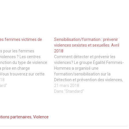
 les femmes victimes de
Sensibilisation/formation : prévenir
violences sexistes et sexuelles. Avril
es pour les femmes
2018
violences ? Les centres
Comment détecter et prévenir les
onction du type de violence
violences? Le groupe Égalité Femmes-
la prise en charge
Hommes a organisé une
Vous trouverez sur cette
formation/sensibilisation sur la
resses des centres en Ile
018
Détection et prévention des violences,
pondant à vos besoins :
ard"
animée par Caroline de Haas
21 mars 2018
ntationviolences.hubertine.fr/
du groupe F le 10 avril, salle Dolto à
Dans "Standard"
Bourg-la-Reine. Une formation très
vivante et pédagogique, qui a attiré
une quarantaine de personnes de
toutes…
tions partenaires
,
Violence