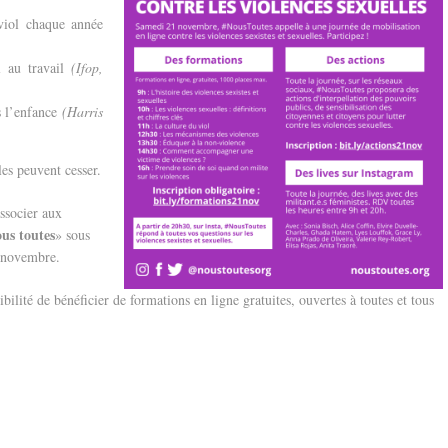
viol chaque année
 au travail
(Ifop,
s l’enfance
(Harris
les peuvent cesser.
associer aux
us toutes
» sous
1 novembre.
ibilité de bénéficier de formations en ligne gratuites, ouvertes à toutes et tous