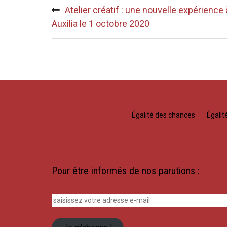
Navigation
Atelier créatif : une nouvelle expérience 
de
Auxilia le 1 octobre 2020
l’article
Égalité des chances
Égali
Pour être informés de nos parutions :
saisissez
votre
adresse