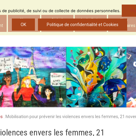
Po
ns de publicité, de suivi ou de collecte de données personnelles.
Nos
Aide à
Le bulletin
Nos
OK
Politique de confidentialité et Cookies
nt
actions
l’insertion
d’ADS
partenaires
es
.
Mobilisation pour prévenir les violences envers les femmes, 21 no
violences envers les femmes, 21