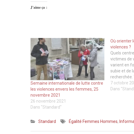
J’aime ça :
Où orienter
violences ?
Quels centr
victimes de 
varient en f
subie et de 
recherchée. 
carte les ad
7 octobre 2
Semaine internationale de lutte contre
de France ré
Dans "Stand
les violences envers les femmes, 25
https://orie
novembre 2021
26 novembre 2021
Dans "Standard"
Standard
Égalité Femmes Hommes
,
Informa