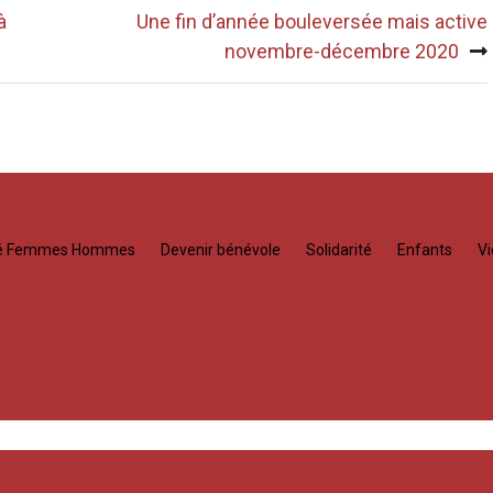
à
Une fin d’année bouleversée mais active
novembre-décembre 2020
té Femmes Hommes
Devenir bénévole
Solidarité
Enfants
Vi