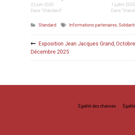
22 juin 2020
1 juillet 2025
Dans "Standard"
Dans "Stand
Standard
Informations partenaires
,
Solidarit
Navigation
Exposition Jean Jacques Grand, Octobr
de
Décembre 2025
l’article
Égalité des chances
Égali