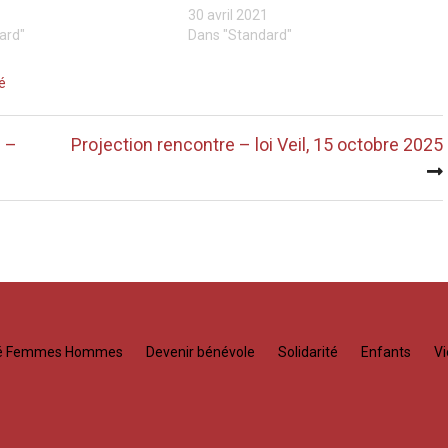
30 avril 2021
ard"
Dans "Standard"
é
e –
Projection rencontre – loi Veil, 15 octobre 2025
té Femmes Hommes
Devenir bénévole
Solidarité
Enfants
Vi