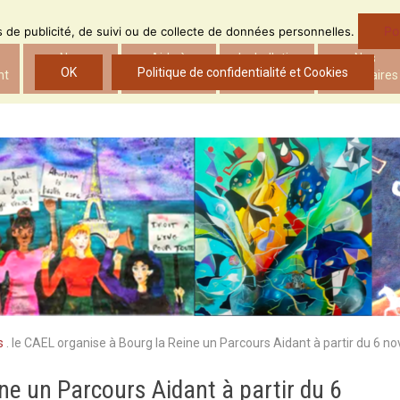
Po
ns de publicité, de suivi ou de collecte de données personnelles.
Nos
Aide à
Le bulletin
Nos
OK
Politique de confidentialité et Cookies
nt
actions
l’insertion
d’ADS
partenaires
s
.
le CAEL organise à Bourg la Reine un Parcours Aidant à partir du 6 
ne un Parcours Aidant à partir du 6