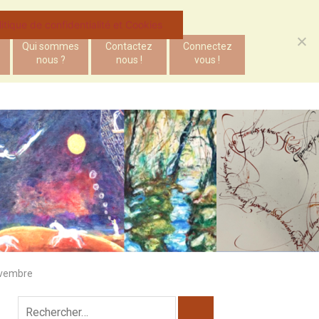
litique de confidentialité et Cookies
Qui sommes
Contactez
Connectez
nous ?
nous !
vous !
novembre
Rechercher :