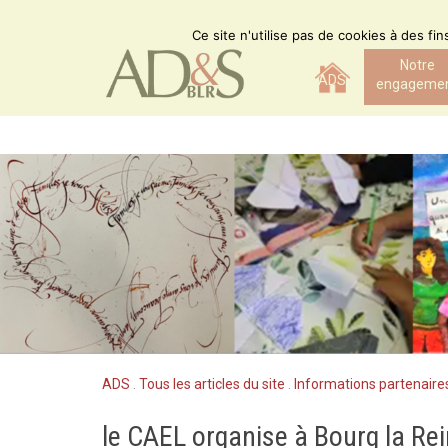
Skip
to
Ce site n'utilise pas de cookies à des fi
content
Notre
ADS
engageme
ADS
.
Tous les articles du site
.
Informations partenaire
le CAEL organise à Bourg la Rei