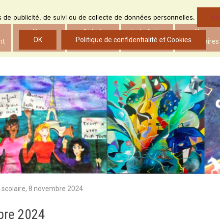
Po
ns de publicité, de suivi ou de collecte de données personnelles.
Nos
Aide à
Le bulletin
Nos
OK
Politique de confidentialité et Cookies
nt
actions
l’insertion
d’ADS
partenaires
scolaire, 8 novembre 2024
bre 2024