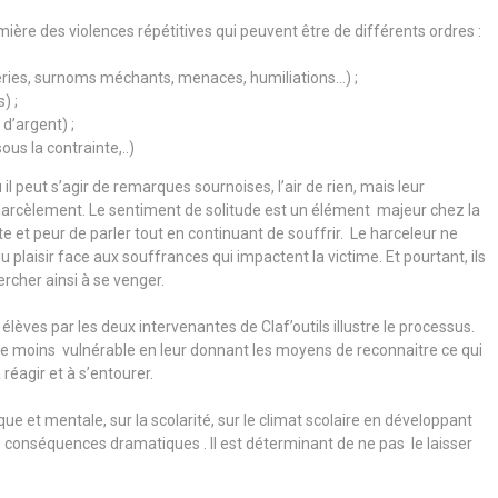
ère des violences répétitives qui peuvent être de différents ordres :
ries, surnoms méchants, menaces, humiliations…) ;
) ;
 d’argent) ;
s la contrainte,..)
 il peut s’agir de remarques sournoises, l’air de rien, mais leur
harcèlement. Le sentiment de solitude est un élément majeur chez la
te et peur de parler tout en continuant de souffrir. Le harceleur ne
laisir face aux souffrances qui impactent la victime. Et pourtant, ils
cher ainsi à se venger.
lèves par les deux intervenantes de Claf’outils illustre le processus.
re moins vulnérable en leur donnant les moyens de reconnaitre ce qui
éagir et à s’entourer.
 et mentale, sur la scolarité, sur le climat scolaire en développant
 conséquences dramatiques . Il est déterminant de ne pas le laisser