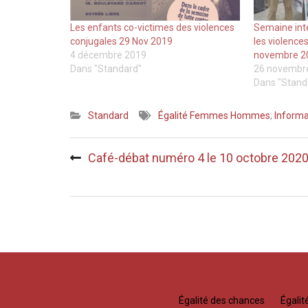
Les enfants co-victimes des violences
Semaine inte
conjugales 29 Nov 2019
les violence
4 décembre 2019
novembre 2
Dans "Standard"
26 novembr
Dans "Stand
Standard
Égalité Femmes Hommes
,
Informa
Navigation
Café-débat numéro 4 le 10 octobre 202
de
l’article
Égalité des chances
Égali