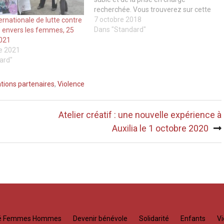
recherchée. Vous trouverez sur cette
carte les adresses des centres en Ile
7 octobre 2018
rnationale de lutte contre
de France répondant à vos besoins :
Dans "Standard"
s envers les femmes, 25
https://orientationviolences.hubertine.fr/
021
e 2021
ard"
tions partenaires
,
Violence
0
Atelier créatif : une nouvelle expérience à
Auxilia le 1 octobre 2020
té Femmes Hommes
Devenir bénévole
Solidarité
Enfants
Vi