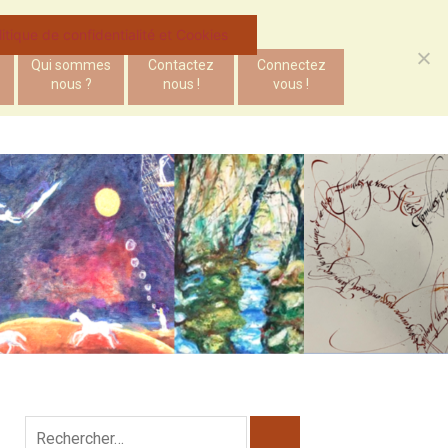
litique de confidentialité et Cookies
Qui sommes
Contactez
Connectez
nous ?
nous !
vous !
Rechercher :