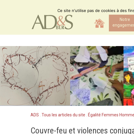
Skip
to
Ce site n'utilise pas de cookies à des fi
content
Notre
ADS
engageme
ADS
.
Tous les articles du site
.
Égalité Femmes Homm
Couvre-feu et violences conjug