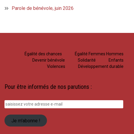
Parole de bénévole, juin 2026
Égalité des chances
Égalité Femmes Hommes
Devenir bénévole
Solidarité
Enfants
Violences
Développement durable
Pour être informés de nos parutions :
saisissez
votre
adresse
Je m'abonne !
e-
mail