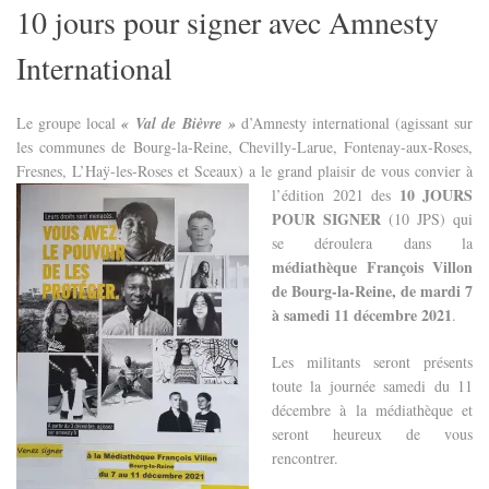
10 jours pour signer avec Amnesty
International
Le groupe local
« Val de Bièvre »
d’Amnesty international (agissant sur
les communes de Bourg-la-Reine, Chevilly-Larue, Fontenay-aux-Roses,
Fresnes, L’Haÿ-les-Roses et Scea
ux) a le grand plaisir de vous convier à
10 JOURS
l’édition 2021 des
POUR SIGNER
(10 JPS) qui
se déroulera dans la
médiathèque François Villon
de Bourg-la-Reine, de mardi 7
à samedi 11 décembre 2021
.
Les militants seront présents
toute la journée samedi du 11
décembre à la médiathèque et
seront heureux de vous
rencontrer.