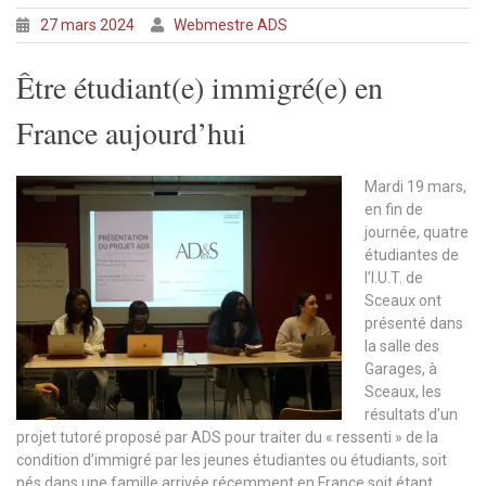
27 mars 2024
Webmestre ADS
Être étudiant(e) immigré(e) en
France aujourd’hui
Mardi 19 mars,
en fin de
journée, quatre
étudiantes de
l’I.U.T. de
Sceaux ont
présenté dans
la salle des
Garages, à
Sceaux, les
résultats d’un
projet tutoré proposé par ADS pour traiter du « ressenti » de la
condition d’immigré par les jeunes étudiantes ou étudiants, soit
nés dans une famille arrivée récemment en France soit étant