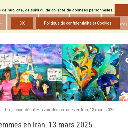
Po
ns de publicité, de suivi ou de collecte de données personnelles.
Nos
Aide à
Le bulletin
Nos
OK
Politique de confidentialité et Cookies
nt
actions
l’insertion
d’ADS
partenaires
es
.
Projection-débat – la voix des femmes en Iran, 13 mars 2025
 femmes en Iran, 13 mars 2025