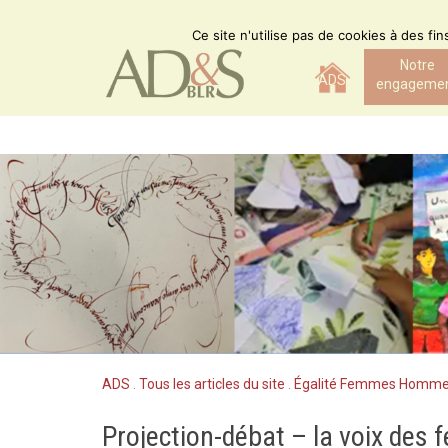
Skip
to
Ce site n'utilise pas de cookies à des fi
content
Notre
ADS
engageme
ADS
.
Tous les articles du site
.
Égalité Femmes Homm
Projection-débat – la voix des