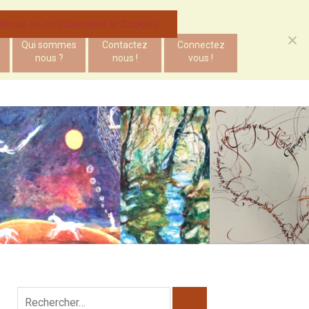
litique de confidentialité et Cookies
Qui sommes
Contactez
Connectez
nous ?
nous !
vous !
Rechercher :