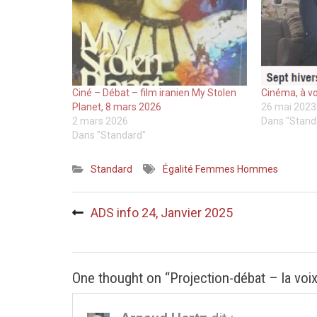
Ciné – Débat – film iranien My Stolen
Cinéma, à vo
Planet, 8 mars 2026
26 mai 2023
2 mars 2026
Dans "Stand
Dans "Standard"
Standard
Égalité Femmes Hommes
Navigation
ADS info 24, Janvier 2025
de
l’article
One thought on “
Projection-débat – la vo