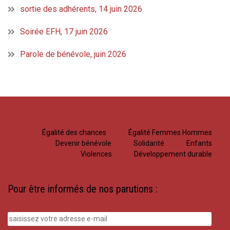
sortie des adhérents, 14 juin 2026
Soirée EFH, 17 juin 2026
Parole de bénévole, juin 2026
Égalité des chances
Égalité Femmes Hommes
Devenir bénévole
Solidarité
Enfants
Violences
Développement durable
Pour être informés de nos parutions :
saisissez
votre