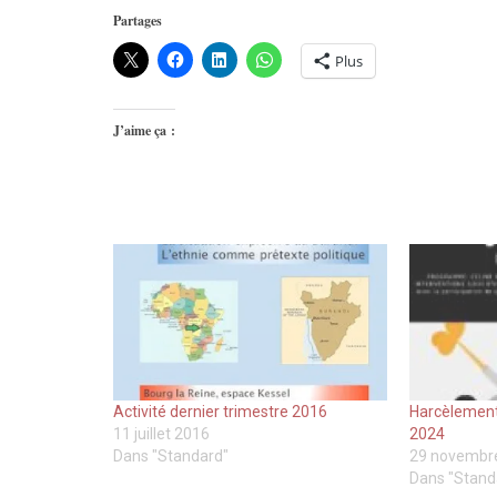
Partages
Plus
J’aime ça :
Activité dernier trimestre 2016
Harcèlement
11 juillet 2016
2024
Dans "Standard"
29 novembr
Dans "Stand