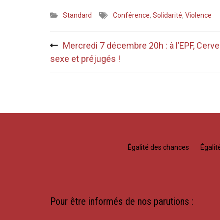
Standard
Conférence
,
Solidarité
,
Violence
Navigation
Mercredi 7 décembre 20h : à l’EPF, Cerve
de
sexe et préjugés !
l’article
Égalité des chances
Égali
Pour être informés de nos parutions :