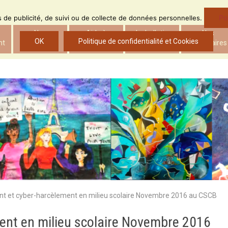
Po
ns de publicité, de suivi ou de collecte de données personnelles.
Nos
Aide à
Le bulletin
Nos
OK
Politique de confidentialité et Cookies
nt
actions
l’insertion
d’ADS
partenaires
t et cyber-harcèlement en milieu scolaire Novembre 2016 au CSCB
ent en milieu scolaire Novembre 2016