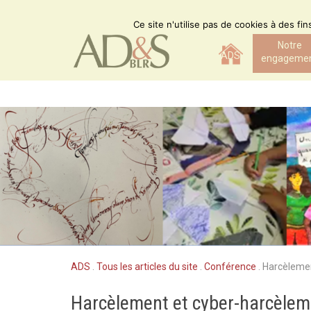
Skip
to
Ce site n'utilise pas de cookies à des fi
content
Notre
ADS
engageme
ADS
.
Tous les articles du site
.
Conférence
.
Harcèlemen
Harcèlement et cyber-harcèlem