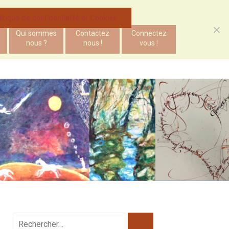
litique de confidentialité et Cookies
Qui sommes
Contactez
Connectez
nous ?
nous !
vous !
Rechercher :