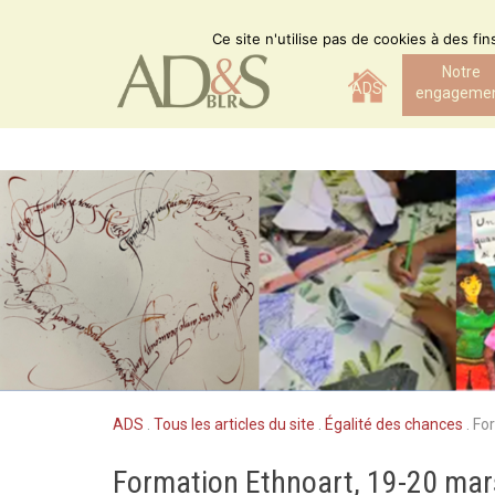
Skip
to
Ce site n'utilise pas de cookies à des fi
content
Notre
ADS
engageme
ADS
.
Tous les articles du site
.
Égalité des chances
.
Fo
Formation Ethnoart, 19-20 ma