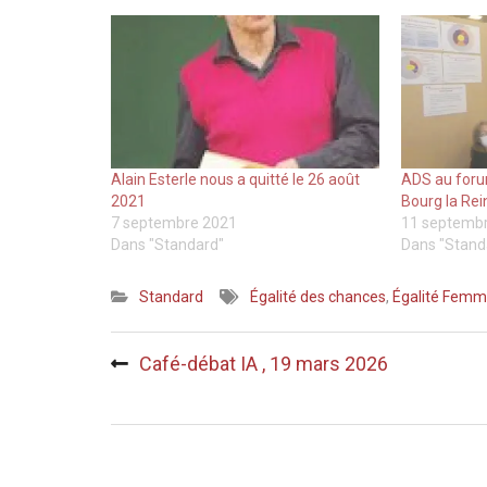
Alain Esterle nous a quitté le 26 août
ADS au foru
2021
Bourg la Rei
7 septembre 2021
11 septemb
Dans "Standard"
Dans "Stand
Standard
Égalité des chances
,
Égalité Fem
Navigation
Café-débat IA , 19 mars 2026
de
l’article