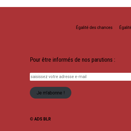
Égalité des chances
Égali
Pour être informés de nos parutions :
saisissez
votre
adresse
Je m'abonne !
e-
mail
© ADS BLR