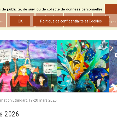
Po
ns de publicité, de suivi ou de collecte de données personnelles.
Nos
Aide à
Le bulletin
Nos
OK
Politique de confidentialité et Cookies
nt
actions
l’insertion
d’ADS
partenaires
rmation Ethnoart, 19-20 mars 2026
rs 2026