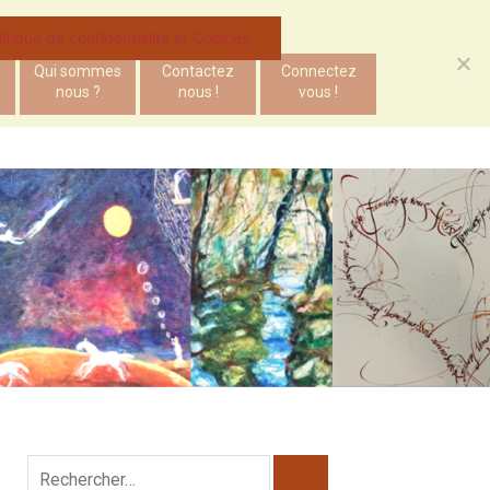
litique de confidentialité et Cookies
Qui sommes
Contactez
Connectez
nous ?
nous !
vous !
Rechercher :