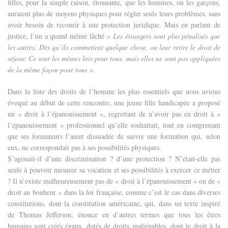
filles, pour la simple raison, étonnante, que les hommes, ou les garçons,
auraient plus de moyens physiques pour régler seuls leurs problèmes, sans
avoir besoin de recourir à une protection juridique. Mais en parlant de
justice, l’un a quand même lâché «
Les étrangers sont plus pénalisés que
les autres. Dès qu’ils commettent quelque chose, on leur retire le droit de
séjour. Ce sont les mêmes lois pour tous, mais elles ne sont pas appliquées
de la même façon pour tous ».
Dans la liste des droits de l’homme les plus essentiels que nous avions
évoqué au début de cette rencontre, une jeune fille handicapée a proposé
un « droit à l’épanouissement », regrettant de n’avoir pas eu droit à «
l’épanouissement » professionnel qu’elle souhaitait, tout en comprenant
que ses formateurs l’aient dissuadée de suivre une formation qui, selon
eux, ne correspondait pas à ses possibilités physiques.
S’agissait-il d’une discrimination ? d’une protection ? N’était-elle pas
seule à pouvoir mesurer sa vocation et ses possibilités à exercer ce métier
?
Il n’existe malheureusement pas de « droit à l’épanouissement » ou de «
droit au bonheur » dans la loi française, comme c’est le cas dans diverses
constitutions, dont la constitution américaine, qui, dans un texte inspiré
de Thomas Jefferson, énonce en d’autres termes que tous les êtres
humains sont créés égaux, dotés de droits inaliénables, dont le droit à la