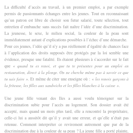
La difficulté d’accès au travail, à un premier emploi, a par exemple
permis de passionnants échanges entre les jeunes. Tout en reconnaissant
qu’un patron est libre de choisir son futur salarié, toute sélection, tout
entretien d’embauche sans succès fait naître l’idée d’une discrimination.
La jeunesse, le sexe, le milieu social, la couleur de la peau sont
immédiatement autant d’explications possibles à l’échec d’une démarche.
Pour ces jeunes, l’idée qu’il n’y a pas réellement d’égalité de chances face
à l’application des droits supposés être protégés par la loi semble une
évidence, presque une fatalité. Ils étaient plusieurs à s’accorder sur le fait
que
« quand tu es renoi, et que tu te présentes pour un emploi en
restauration, direct à la plonge. On ne cherche même pas à savoir ce que
tu sais faire ».
Et même de citer une enseigne où : «
les renois garçons à
la friteuse, les filles aux sandwichs et les filles blanches à la caisse »
.
Une jeune fille venant des Iles a aussi voulu témoigner sur la
discrimination subie pour l’accès au logement. Son dossier avait été
accepté, mais quand un mois plus tard, elle a rencontré la propriétaire,
celle-ci lui a aussitôt dit qu’il y avait une erreur, et qu’elle n’était pas
retenue. Comment interpréter ce revirement autrement que par de la
discrimination due à la couleur de sa peau ? La jeune fille a porté plainte,