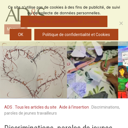
Skip
Ce site n'utilise pas de cookies à des fins de publicité, de suivi
to
ou de collecte de données personnelles.
content
Politique de confidentialité et Cookies
Menu
Open
OK
Politique de confidentialité et Cookies
the
main
menu
ADS
.
Tous les articles du site
.
Aide à l'insertion
.
Discriminations,
paroles de jeunes travailleurs