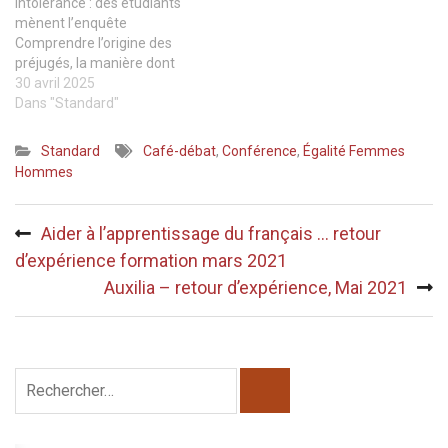
intolérance : des étudiants
maîtresse de conférences
mènent l’enquête
à…
Comprendre l’origine des
préjugés, la manière dont
les jeunes y sont confrontés
30 avril 2025
au quotidien, mieux
Dans "Standard"
appréhender comment ils
contribuent à la montée de
Standard
Café-débat
,
Conférence
,
Égalité Femmes
l'intolérance, analyser leurs
Hommes
conséquences et explorer
des pistes pour les
Navigation
combattre., c’est le thème
Aider à l’apprentissage du français … retour
qu’ont choisi 3…
de
d’expérience formation mars 2021
l’article
Auxilia – retour d’expérience, Mai 2021
Rechercher :