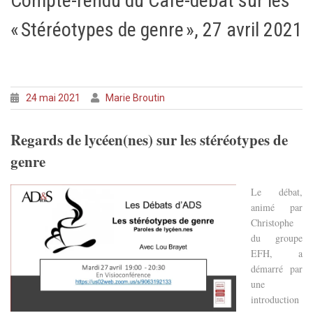
Compte-rendu du Café-débat sur les
« Stéréotypes de genre », 27 avril 2021
24 mai 2021
Marie Broutin
R
egards de lycéen(nes) sur les stéréotypes de
genre
Le débat,
animé par
Christophe
du groupe
EFH, a
démarré par
une
introduction