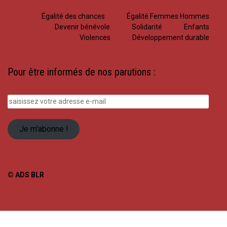
Égalité des chances
Égalité Femmes Hommes
Devenir bénévole
Solidarité
Enfants
Violences
Développement durable
Pour être informés de nos parutions :
saisissez
votre
adresse
Je m'abonne !
e-
mail
© ADS BLR