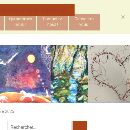
litique de confidentialité et Cookies
Qui sommes
Contactez
Connectez
nous ?
nous !
vous !
bre 2025
Rechercher :