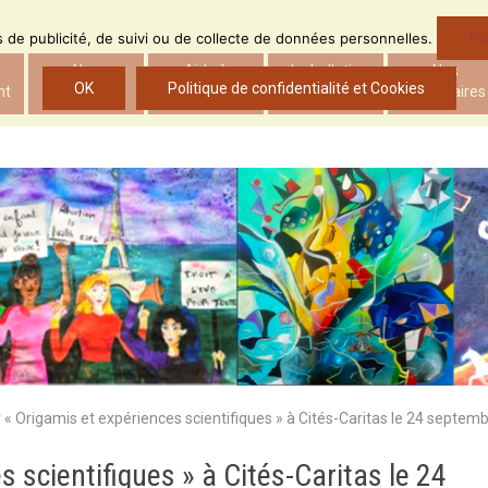
Po
ns de publicité, de suivi ou de collecte de données personnelles.
Nos
Aide à
Le bulletin
Nos
OK
Politique de confidentialité et Cookies
nt
actions
l’insertion
d’ADS
partenaires
r « Origamis et expériences scientifiques » à Cités-Caritas le 24 septem
s scientifiques » à Cités-Caritas le 24