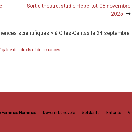
re
Sortie théâtre, studio Hébertot, 08 novembre
2025
riences scientifiques » à Cités-Caritas le 24 septembre
galité des droits et des chances
té Femmes Hommes
Devenir bénévole
Solidarité
Enfants
Vi