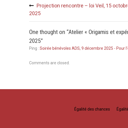
Navigation
Projection rencontre – loi Veil, 15 octob
de
2025
l’article
One thought on “
Atelier « Origamis et expé
2025
”
Ping :
Soirée bénévoles ADS, 9 décembre 2025 - Pour l'é
Comments are closed.
Égalité des chances
Égali