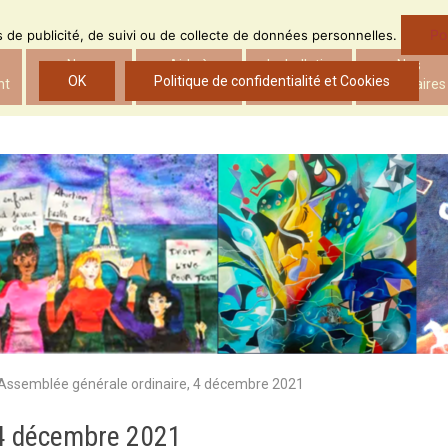
Po
ns de publicité, de suivi ou de collecte de données personnelles.
Nos
Aide à
Le bulletin
Nos
OK
Politique de confidentialité et Cookies
nt
actions
l’insertion
d’ADS
partenaires
Assemblée générale ordinaire, 4 décembre 2021
 4 décembre 2021