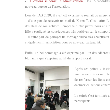
Elections au conseil d’administration
: les 16 candidats
nouveau bureau de l’association.
Lors de l’AG 2020, il avait été exprimé le souhait de mieux as
– d’une part de recevoir un mail de Karen T. (Institution La 
des aléas de son activité l’empêche d’être parmi nous et a
Elle a souligné les conséquences très positives sur le comport
– d’autre part de partager un message vidéo très chaleureux 
et également l’association pour ce nouveau partenariat.
Enfin, un bel hommage a été exprimé par l’un des adhérents p
bluffant » qui s’exprime au fil du rapport moral.
Après ces points « insti
nombreuses pistes ont été
de renforcer les liens en
décliner en actions concrè
La soirée s’est terminée 
participants.