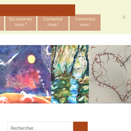
litique de confidentialité et Cookies
Qui sommes
Contactez
Connectez
nous ?
nous !
vous !
Rechercher :