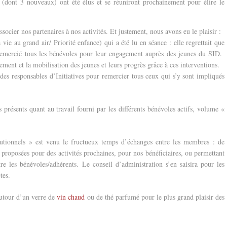
 (dont 3 nouveaux) ont été élus et se réuniront prochainement pour élire le
socier nos partenaires à nos activités. Et justement, nous avons eu le plaisir :
vie au grand air/ Priorité enfance) qui a été lu en séance : elle regrettait que
 remercié tous les bénévoles pour leur engagement auprès des jeunes du SID.
ement et la mobilisation des jeunes et leurs progrès grâce à ces interventions.
des responsables d’Initiatives pour remercier tous ceux qui s’y sont impliqués
résents quant au travail fourni par les différents bénévoles actifs, volume «
tutionnels » est venu le fructueux temps d’échanges entre les membres : de
 proposées pour des activités prochaines, pour nos bénéficiaires, ou permettant
tre les bénévoles/adhérents. Le conseil d’administration s’en saisira pour les
tes.
autour d’un verre de
vin chaud
ou de thé parfumé pour le plus grand plaisir des