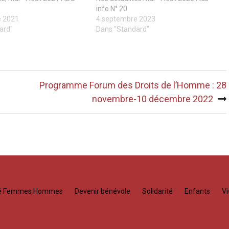
info N° 20
e 2021
4 septembre 2023
ard"
Dans "Standard"
Programme Forum des Droits de l’Homme : 28
novembre-10 décembre 2022
té Femmes Hommes
Devenir bénévole
Solidarité
Enfants
Vi