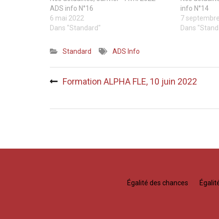
ADS info N°16
info N°14
6 mai 2022
7 septembr
Dans "Standard"
Dans "Stand
Standard
ADS Info
Navigation
Formation ALPHA FLE, 10 juin 2022
de
l’article
Égalité des chances
Égali