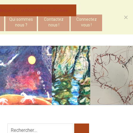
litique de confidentialité et Cookies
Qui sommes
Contactez
Connectez
nous ?
nous !
vous !
Rechercher :