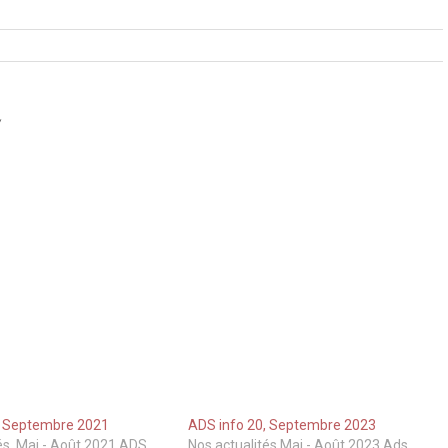
2
, Septembre 2021
ADS info 20, Septembre 2023
és, Mai - Août 2021 ADS
Nos actualités Mai - Août 2023 Ads