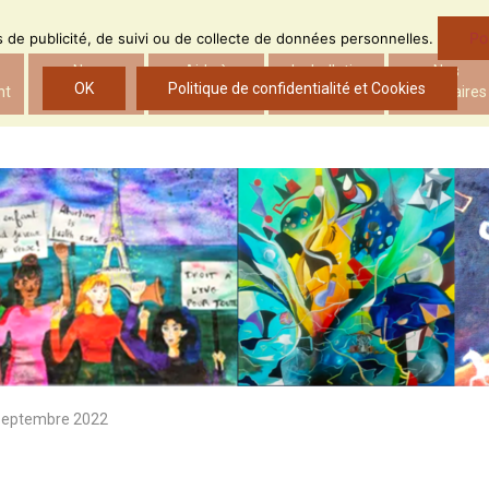
Po
ns de publicité, de suivi ou de collecte de données personnelles.
Nos
Aide à
Le bulletin
Nos
OK
Politique de confidentialité et Cookies
nt
actions
l’insertion
d’ADS
partenaires
 Septembre 2022