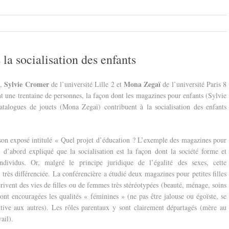
la socialisation des enfants
Sylvie Cromer
Mona Zegaï
s,
de l’université Lille 2 et
de l’université Paris 8
t une trentaine de personnes, la façon dont les magazines pour enfants (Sylvie
atalogues de jouets (Mona Zegaï) contribuent à la socialisation des enfants
son exposé intitulé « Quel projet d’éducation ? L’exemple des magazines pour
 a d’abord expliqué que la socialisation est la façon dont la société forme et
ndividus. Or, malgré le principe juridique de l’égalité des sexes, cette
e très différenciée. La conférencière a étudié deux magazines pour petites filles
rivent des vies de filles ou de femmes très stéréotypées (beauté, ménage, soins
ont encouragées les qualités « féminines » (ne pas être jalouse ou égoïste, se
entive aux autres). Les rôles parentaux y sont clairement départagés (mère au
ail).