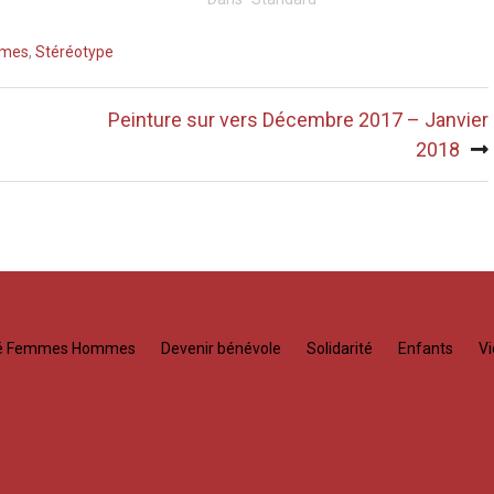
mmes
,
Stéréotype
Peinture sur vers Décembre 2017 – Janvier
2018
té Femmes Hommes
Devenir bénévole
Solidarité
Enfants
Vi