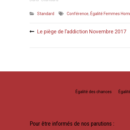
Standard
Conférence
,
Égalité Femmes Ho
Navigation
Le piège de l’addiction Novembre 2017
de
l’article
Égalité des chances
Égali
Pour être informés de nos parutions :