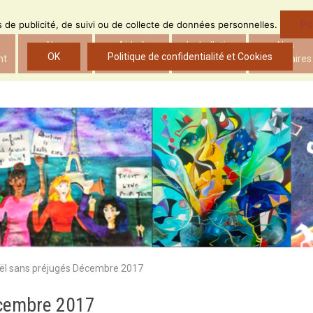
Po
ns de publicité, de suivi ou de collecte de données personnelles.
Nos
Aide à
Le bulletin
Nos
OK
Politique de confidentialité et Cookies
nt
actions
l’insertion
d’ADS
partenaires
ël sans préjugés Décembre 2017
écembre 2017