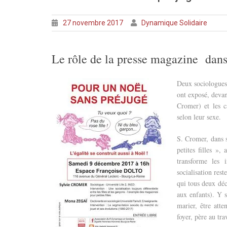
27 novembre 2017
Dynamique Solidaire
Le rôle de la presse magazine dans 
Deux sociologue
ont exposé, devan
Cromer) et les c
selon leur sexe.
S. Cromer, dans 
petites filles »,
transforme les i
socialisation rest
qui tous deux déc
aux enfants). Y s
marier, être att
foyer, père au trav