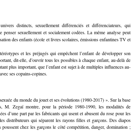
ivers distincts, sexuellement différenciés et différenciateurs, qui
 de penser sexuellement et socialement codées. La même analyse peut
sation des enfants (école et livres scolaires, émissions enfantines TV et
stéréotypes et les préjugés qui empêchent l’enfant de développer son
ortant, dit-elle, d’ouvrir tous les possibles à chaque enfant, au-delà de
utant plus important, que l’enfant est sujet à de multiples influences au-
t avec ses copains-copines.
sexuée du monde du jouet et ses évolutions (1980-2017) ». Sur la base
s, M. Zegaï montre, pour la période 1980-1990, les modalités de
uées d’une part par les fabricants qui usent et abusent du rose pour les
les distributeurs qui séparent les rayons filles et garçons. Des diapos
sés poussent chez les garçons le côté compétition, danger, domination ;