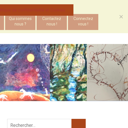
litique de confidentialité et Cookies
Qui sommes
Contactez
Connectez
nous ?
nous !
vous !
Rechercher :