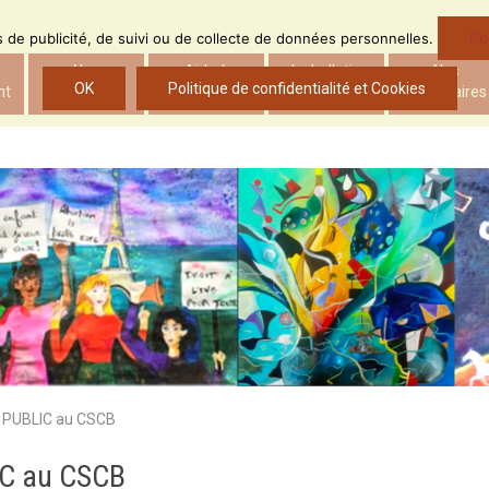
Po
ns de publicité, de suivi ou de collecte de données personnelles.
Nos
Aide à
Le bulletin
Nos
OK
Politique de confidentialité et Cookies
nt
actions
l’insertion
d’ADS
partenaires
PUBLIC au CSCB
C au CSCB