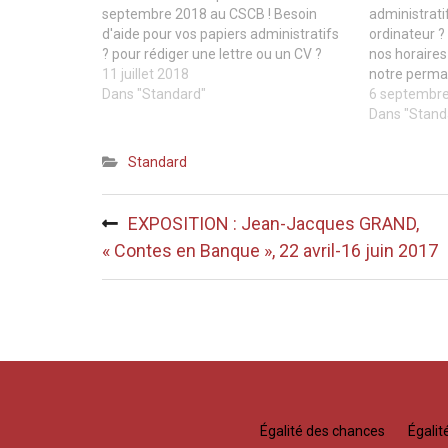
septembre 2018 au CSCB ! Besoin
administrat
d'aide pour vos papiers administratifs
ordinateur ? 
? pour rédiger une lettre ou un CV ?
nos horaire
ADS BLR sera présent 2 fois par mois
11 juillet 2018
notre perma
le samedi et le mardi matin au Centre
Dans "Standard"
Culturel des 
6 septembr
Social et Culturel…
Sceaux : 2 f
Dans "Stand
mardi du mo
Standard
Navigation
EXPOSITION : Jean-Jacques GRAND,
de
« Contes en Banque », 22 avril-16 juin 2017
l’article
Égalité des chances
Égali