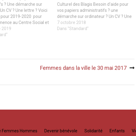
ifs ? Une démarche sur
Culturel des Blagis Besoin d'aide pour
Un CV ? Une lettre ? Voici
vos papiers administratifs ? une
s pour 2019-2020 pour
démarche sur ordinateur ? Un CV ? Une
nence au Centre Social et
lettre ? Voici nos horaires pour 2018-
7 octobre 2018
Blagis. 2 rue du Dr Roux,
e 2019
2019 pour notre permanence au
Dans "Standard"
ois par mois : Les premiers
ard"
Centre Social et Culturel des Blagis. 2
is…
rue du…
Femmes dans la ville le 30 mai 2017
té Femmes Hommes
Devenir bénévole
Solidarité
Enfants
Vi