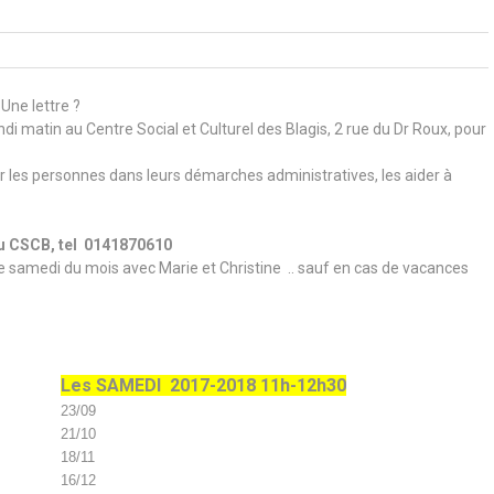
Une lettre ?
di matin au Centre Social et Culturel des Blagis, 2 rue du Dr Roux, pour
les personnes dans leurs démarches administratives, les aider à
du CSCB, tel 0141870610
e samedi du mois avec Marie et Christine .. sauf en cas de vacances
Les SAMEDI
2017-2018 11h-12h30
23/09
21/10
18/11
16/12