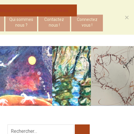
litique de confidentialité et Cookies
Qui sommes
Contactez
Connectez
nous ?
nous !
vous !
Rechercher :