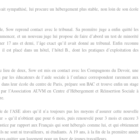
vait sympathisé, lui procure un hébergement plus stable, non loin de son école
cile, Sow reprend contact avec le tribunal. Sa première juge a enfin quitté les
commencer, et un nouveau juge lui propose de faire d’abord un test de minorité
ner 17 ans et demi, l’âge exact qu’il avait donné au tribunal. Enfin reconnu
 est placé dans un hôtel, l’hôtel B., dont les pratiques d’exploitation des
u lieu de deux, Sow est mis en contact avec les Compagnons du Devoir, une
 par les éducateurs de l’aide sociale à l’enfance correspondent rarement aux
n dans leur école du centre de Paris, prépare son BAC et trouve enfin un stage
gé par l’Association AUVM en Centre d’Hébergement et Réinsertion Sociale à
re.
e de l’ASE alors qu’il n’a toujours pas les moyens d’assurer cette nouvelle
ur » qu’il n’obtient que pour 6 mois, puis renouvelé pour 3 mois et encore 3
tice par rapport aux Français qui sont hébergés comme lui, et qui obtiennent
s ne sont ni travailleurs, ni étudiants. A 19 ans, à la fin de la première année
vra quitter son logement pour un foyer de jeunes travailleurs.