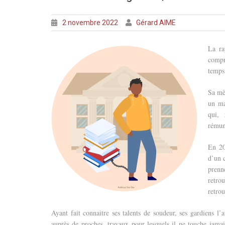
2 novembre 2022
Gérard AIME
La ra
compr
temps
Sa mè
un ma
qui, 
rémun
En 20
d’un c
prenn
retro
retrou
Ayant fait connaitre ses talents de soudeur, ses gardiens l
auprès de proches, travaux pour lesquels il ne touche jamai