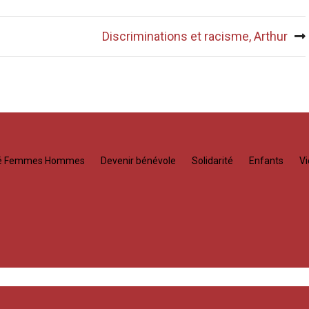
Discriminations et racisme, Arthur
té Femmes Hommes
Devenir bénévole
Solidarité
Enfants
Vi