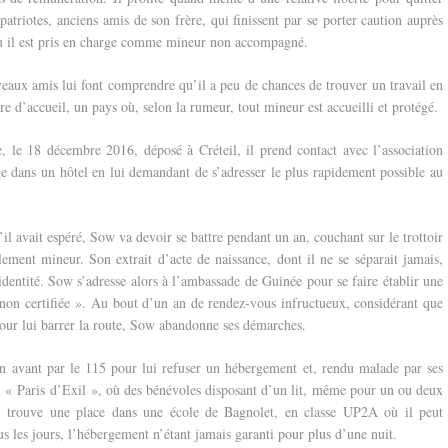
atriotes, anciens amis de son frère, qui finissent par se porter caution auprès
 où il est pris en charge comme mineur non accompagné.
uveaux amis lui font comprendre qu’il a peu de chances de trouver un travail en
erre d’accueil, un pays où, selon la rumeur, tout mineur est accueilli et protégé.
e, le 18 décembre 2016, déposé à Créteil, il prend contact avec l’association
oge dans un hôtel en lui demandant de s’adresser le plus rapidement possible au
il avait espéré, Sow va devoir se battre pendant un an, couchant sur le trottoir
ement mineur. Son extrait d’acte de naissance, dont il ne se séparait jamais,
identité. Sow s’adresse alors à l’ambassade de Guinée pour se faire établir une
 non certifiée ». Au bout d’un an de rendez-vous infructueux, considérant que
 pour lui barrer la route, Sow abandonne ses démarches.
en avant par le 115 pour lui refuser un hébergement et, rendu malade par ses
ion « Paris d’Exil », où des bénévoles disposant d’un lit, même pour un ou deux
lit, trouve une place dans une école de Bagnolet, en classe UP2A où il peut
 les jours, l’hébergement n’étant jamais garanti pour plus d’une nuit.