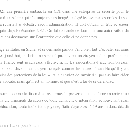
2021 une première embauche en CDI dans une entreprise de sécurité pour le
e d’un salaire qui n’a toujours pas bougé, malgré les assurances orales de son
à reparti à se débattre avec l’administration. Il doit obtenir un titre se séjour
oquée depuis décembre 2021. On lui demande de fournir « une autorisation de
l, et des documents sur l’entreprise que celle-ci ne donne pas.
 en Italie, en Sicile, et se demande parfois s’il a bien fait d’écouter ses amis
Aujourd’hui, en Italie, ne serait-il pas devenu un citoyen italien parfaitement
en France sont généreuses, effectivement, les associations d’aide nombreuses,
oi pour devenir un citoyen français comme les autres, il semble qu’il y ait
er des protections de la loi ». A la question de savoir si il peut se faire aider
e avocate, mais qu’il est un homme, et que c’est à lui de se défendre…
assure, comme le dit en d’autres termes le proverbe, que la chance n’arrive que
la clé principale du succès de toute démarche d’intégration, se souvenant aussi
e éducation, toute école étant payante, Saïfoulaye Sow, à 19 ans, a donc décidé
r une « Ecole pour tous ».