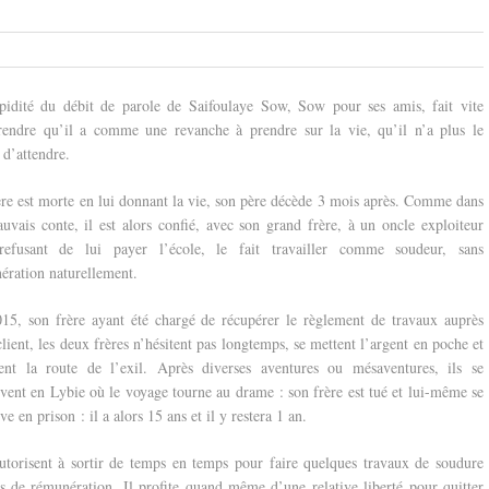
pidité du débit de parole de Saifoulaye Sow, Sow pour ses amis, fait vite
endre qu’il a comme une revanche à prendre sur la vie, qu’il n’a plus le
 d’attendre.
re est morte en lui donnant la vie, son père décède 3 mois après. Comme dans
uvais conte, il est alors confié, avec son grand frère, à un oncle exploiteur
refusant de lui payer l’école, le fait travailler comme soudeur, sans
ération naturellement.
15, son frère ayant été chargé de récupérer le règlement de travaux auprès
lient, les deux frères n’hésitent pas longtemps, se mettent l’argent en poche et
ent la route de l’exil. Après diverses aventures ou mésaventures, ils se
uvent en Lybie où le voyage tourne au drame : son frère est tué et lui-même se
ve en prison : il a alors 15 ans et il y restera 1 an.
’autorisent à sortir de temps en temps pour faire quelques travaux de soudure
s de rémunération. Il profite quand même d’une relative liberté pour quitter