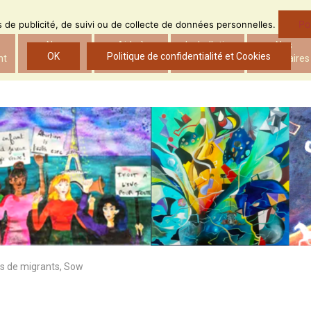
Po
ns de publicité, de suivi ou de collecte de données personnelles.
Nos
Aide à
Le bulletin
Nos
OK
Politique de confidentialité et Cookies
nt
actions
l’insertion
d’ADS
partenaires
s de migrants, Sow