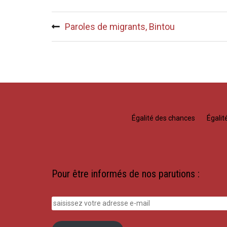
Navigation
Paroles de migrants, Bintou
de
l’article
Égalité des chances
Égali
Pour être informés de nos parutions :
saisissez
votre
adresse