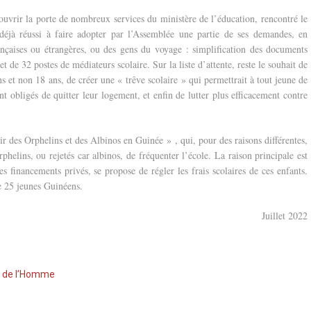
à ouvrir la porte de nombreux services du ministère de l’éducation, rencontré le
 déjà réussi à faire adopter par l’Assemblée une partie de ses demandes, en
rançaises ou étrangères, ou des gens du voyage : simplification des documents
t de 32 postes de médiateurs scolaire. Sur la liste d’attente, reste le souhait de
 et non 18 ans, de créer une « trêve scolaire » qui permettrait à tout jeune de
nt obligés de quitter leur logement, et enfin de lutter plus efficacement contre
ir des Orphelins et des Albinos en Guinée » , qui, pour des raisons différentes,
helins, ou rejetés car albinos, de fréquenter l’école. La raison principale est
s financements privés, se propose de régler les frais scolaires de ces enfants.
e 25 jeunes Guinéens.
Juillet 2022
ts de l’Homme