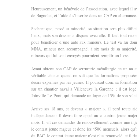
Heureusement, un bénévole de l’association, avec lequel il a
de Bagnolet, et l’aide à s’inscrire dans un CAP en alternance.
Sachant que, passé sa minorité, sa situation sera plus diffi
lieux, mais son dossier a disparu avec elle. Il faut tout re
pour bénéficier d’une aide aux mineurs. Le test va lui don
MNA, mineur non accompagné, à six mois de sa majorité, il
mineurs qui lui sont envoyés pourraient remplir un livre.
Ayant obtenu son CAP de serrurerie métallurgie en un an a
véritable chance quand on sait que les formations proposées
désirs exprimés par les jeunes. Il poursuit donc sa formatio
sur un chantier naval à Villeneuve la Garenne ; il est lo
Joinville-Le-Pont, qui demande un loyer de 15% de son salai
Arrive ses 18 ans, et devenu « majeur », il perd toute aid
indépendance : il devra faire appel au « contrat jeune maje
mois. Il vit ces demandes de renouvellement comme une injus
le contrat jeune majeur et donc les 450€ mensuels, alors qu’il
du BAC, le contrat jeune majeur n’est plus renouvelé, et il de