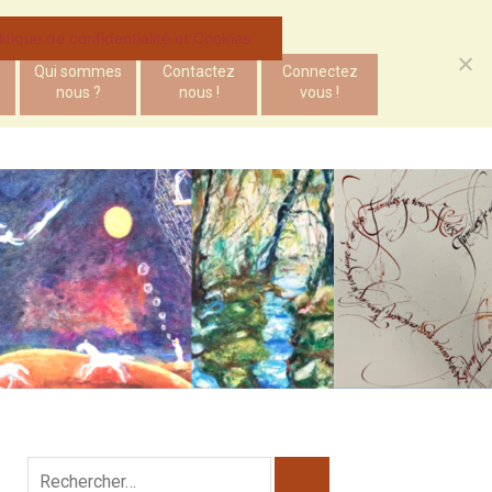
litique de confidentialité et Cookies
Qui sommes
Contactez
Connectez
nous ?
nous !
vous !
Rechercher :