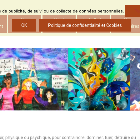
Po
ns de publicité, de suivi ou de collecte de données personnelles.
Nos
Aide à
Le bulletin
Nos
OK
Politique de confidentialité et Cookies
nt
actions
l’insertion
d’ADS
partenaires
oir, physique ou psychique, pour contraindre, dominer, tuer, détruire ou