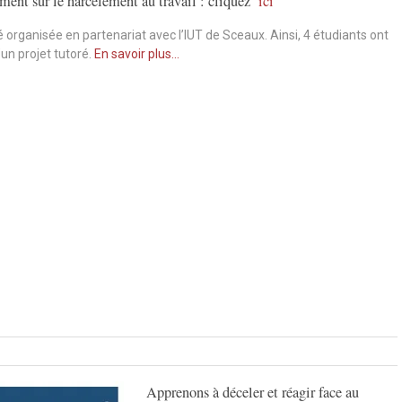
ement sur le harcèlement au travail : cliquez
ici
 organisée en partenariat avec l’IUT de Sceaux. Ainsi, 4 étudiants ont
’un projet tutoré.
En savoir plus…
Apprenons à déceler
et réagir face au