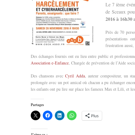
Le 7 ième évén
de Sceaux pour
2016 à 16h30
Près de 70 perso
présentations o
frustration aussi
Des échanges fournis ont eu lieu entre public et profession
Association e-Enfance
, Chargée de prévention de l’Aide soc
Des chansons avec
Cyril Adda
, auteur compositeur, un sta
prolongée avec un pot amical où chacun a pu échanger encore 
les enfants ont pu lire sur place les fameux Max et Lili, et le
Partages
Plus
J’aime ça :