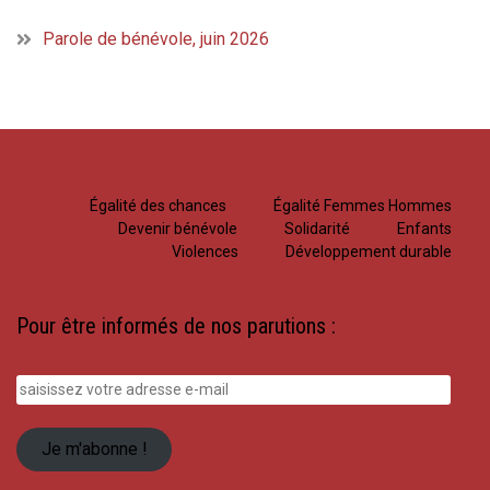
Parole de bénévole, juin 2026
Égalité des chances
Égalité Femmes Hommes
Devenir bénévole
Solidarité
Enfants
Violences
Développement durable
Pour être informés de nos parutions :
saisissez
votre
adresse
Je m'abonne !
e-
mail