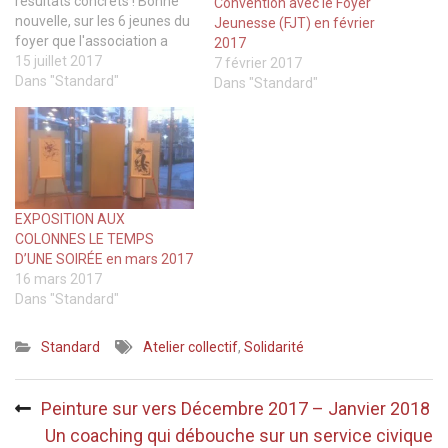
résultats concrets ! Bonne
Convention avec le Foyer
nouvelle, sur les 6 jeunes du
Jeunesse (FJT) en février
foyer que l'association a
2017
aidé et qui avaient un
15 juillet 2017
7 février 2017
examen, 5 ont obtenu leur
Dans "Standard"
Dans "Standard"
diplôme ! Karamoko,
Daouda, Montassa, ont eu
leur CAP. Daouda va
poursuivre en BAC PRO.
Karamoko a déjà…
EXPOSITION AUX
COLONNES LE TEMPS
D’UNE SOIRÉE en mars 2017
16 mars 2017
Dans "Standard"
Standard
Atelier collectif
,
Solidarité
Navigation
Peinture sur vers Décembre 2017 – Janvier 2018
de
Un coaching qui débouche sur un service civique