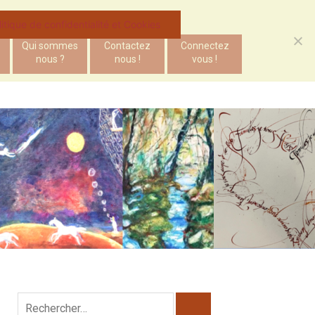
litique de confidentialité et Cookies
Qui sommes
Contactez
Connectez
nous ?
nous !
vous !
Rechercher :