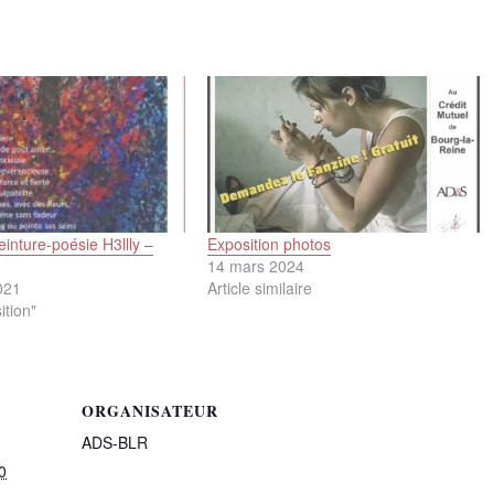
einture-poésie H3llly –
Exposition photos
14 mars 2024
021
Article similaire
ition"
ORGANISATEUR
ADS-BLR
0