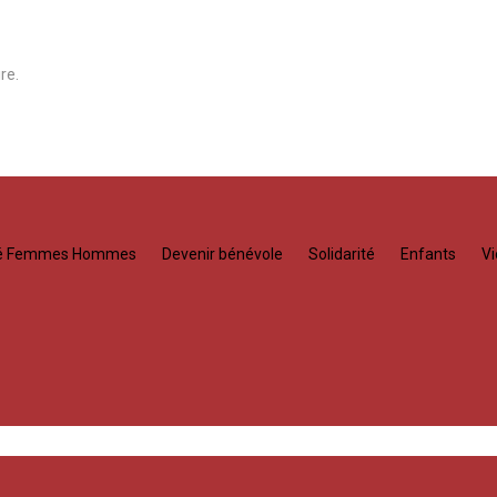
re.
té Femmes Hommes
Devenir bénévole
Solidarité
Enfants
Vi