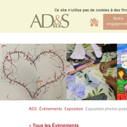
Skip
to
Ce site n'utilise pas de cookies à des fi
content
Notre
ADS
engageme
ADS
.
Évènements
.
Exposition
.
Exposition photos-poés
« Tous les Évènements