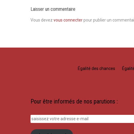
Laisser un commentaire
Vous devez
vous connecter
pour publier un commentai
Égalité des chances
Égali
Pour être informés de nos parutions :
saisissez
votre
adresse