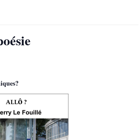
poésie
niques?